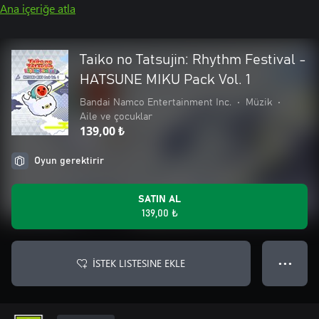
Ana içeriğe atla
Taiko no Tatsujin: Rhythm Festival -
HATSUNE MIKU Pack Vol. 1
Bandai Namco Entertainment Inc.
•
Müzik
•
Aile ve çocuklar
139,00 ₺
Oyun gerektirir
SATIN AL
139,00 ₺
İSTEK LISTESINE EKLE
● ● ●