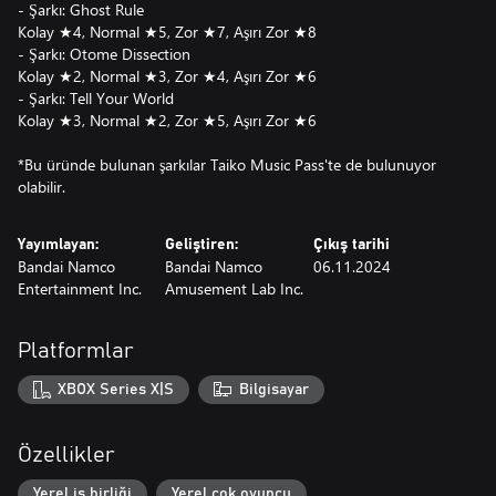
- Şarkı: Ghost Rule
Kolay ★4, Normal ★5, Zor ★7, Aşırı Zor ★8
- Şarkı: Otome Dissection
Kolay ★2, Normal ★3, Zor ★4, Aşırı Zor ★6
- Şarkı: Tell Your World
Kolay ★3, Normal ★2, Zor ★5, Aşırı Zor ★6
*Bu üründe bulunan şarkılar Taiko Music Pass'te de bulunuyor
olabilir.
Yayımlayan:
Geliştiren:
Çıkış tarihi
Bandai Namco
Bandai Namco
06.11.2024
Entertainment Inc.
Amusement Lab Inc.
Platformlar
XBOX Series X|S
Bilgisayar
Özellikler
Yerel iş birliği
Yerel çok oyuncu