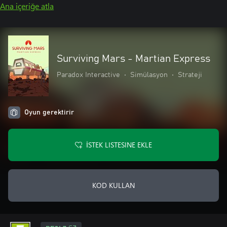
Ana içeriğe atla
Surviving Mars - Martian Express
Paradox Interactive
•
Simülasyon
•
Strateji
Oyun gerektirir
İSTEK LISTESINE EKLE
KOD KULLAN