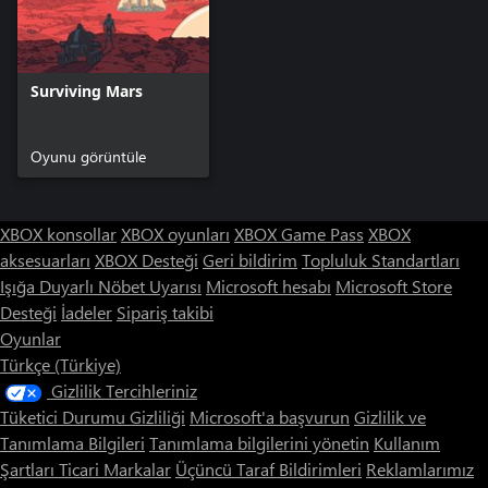
Surviving Mars
Oyunu görüntüle
XBOX konsollar
XBOX oyunları
XBOX Game Pass
XBOX
aksesuarları
XBOX Desteği
Geri bildirim
Topluluk Standartları
Işığa Duyarlı Nöbet Uyarısı
Microsoft hesabı
Microsoft Store
Desteği
İadeler
Sipariş takibi
Oyunlar
Türkçe (Türkiye)
Gizlilik Tercihleriniz
Tüketici Durumu Gizliliği
Microsoft'a başvurun
Gizlilik ve
Tanımlama Bilgileri
Tanımlama bilgilerini yönetin
Kullanım
Şartları
Ticari Markalar
Üçüncü Taraf Bildirimleri
Reklamlarımız