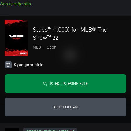
Ana içeriğe atla
Stubs™ (1,000) for MLB® The
Show™ 22
MLB
•
Spor
Oyun gerektirir
İSTEK LISTESINE EKLE
KOD KULLAN