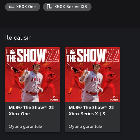
XBOX One
XBOX Series X|S
İle çalışır
MLB® The Show™ 22
MLB® The Show™ 22
Xbox One
Xbox Series X | S
Oyunu görüntüle
Oyunu görüntüle