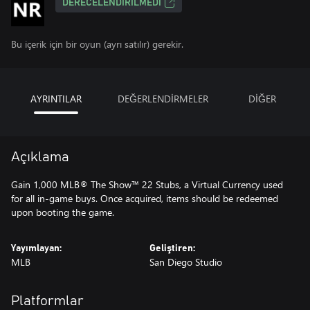
DERECELENDIRILMEDI
Bu içerik için bir oyun (ayrı satılır) gerekir.
AYRINTILAR
DEĞERLENDİRMELER
DİĞER
Açıklama
Gain 1,000 MLB® The Show™ 22 Stubs, a Virtual Currency used
for all in-game buys. Once acquired, items should be redeemed
upon booting the game.
Yayımlayan:
Geliştiren:
MLB
San Diego Studio
Platformlar