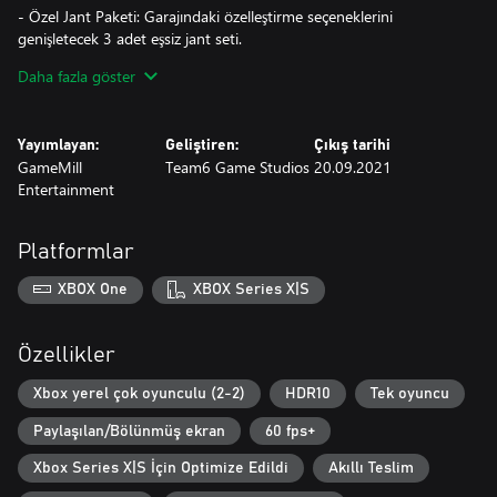
- Özel Jant Paketi: Garajındaki özelleştirme seçeneklerini
genişletecek 3 adet eşsiz jant seti.
Daha fazla göster
- Özel Tekerlek Dumanı Renkleri: Kırmızı, beyaz ve mavi tekerlek
dumanlarıyla Amerikan gururunu sergile.
Yayımlayan:
Geliştiren:
Çıkış tarihi
- Siyah Kafatası Paraşütü: Frenlerin yavaşlamak için yeterli
GameMill
Team6 Game Studios
20.09.2021
olmadığında siyah kafatası paraşütünü kullanarak solladığın
Entertainment
yarışçılara gözdağı ver.
Platformlar
XBOX One
XBOX Series X|S
Özellikler
Xbox yerel çok oyunculu (2-2)
HDR10
Tek oyuncu
Paylaşılan/Bölünmüş ekran
60 fps+
Xbox Series X|S İçin Optimize Edildi
Akıllı Teslim