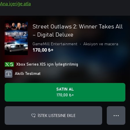
Ana içeriğe atla
Street Outlaws 2: Winner Takes All
– Digital Deluxe
GameMill Entertainment
•
Aksiyon ve macera
170,00 ₺+
Xbox Series X|S için İyileştirilmiş
Akıllı Teslimat
SATIN AL
170,00 ₺+
İSTEK LISTESINE EKLE
● ● ●