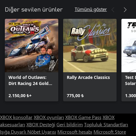
Tümünü göster
Diğer sevilen ürünler
World of Outlaws:
Rally Arcade Classics
Test 
Dirt Racing 24 Gold
Sola
Edition
2.150,00 ₺+
775,00 ₺
1.300
XBOX konsollar
XBOX oyunları
XBOX Game Pass
XBOX
aksesuarları
XBOX Desteği
Geri bildirim
Topluluk Standartları
Işığa Duyarlı Nöbet Uyarısı
Microsoft hesabı
Microsoft Store