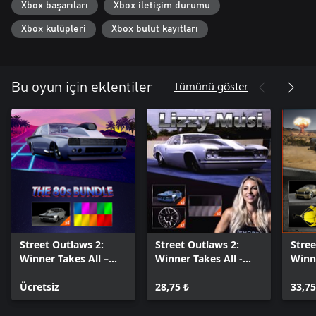
Xbox başarıları
Xbox iletişim durumu
Xbox kulüpleri
Xbox bulut kayıtları
Tümünü göster
Bu oyun için eklentiler
Street Outlaws 2:
Street Outlaws 2:
Stree
Winner Takes All –
Winner Takes All -
Winne
The 80s & 90s Car
Lizzy Musi Bundle
Stee
Bundle
Ücretsiz
28,75 ₺
33,75