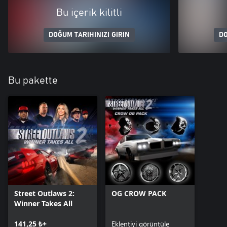
Bu içerik kilitli
DOĞUM TARIHINIZI GIRIN
DO
Bu pakette
Street Outlaws 2:
OG CROW PACK
Winner Takes All
141,25 ₺+
Eklentiyi görüntüle