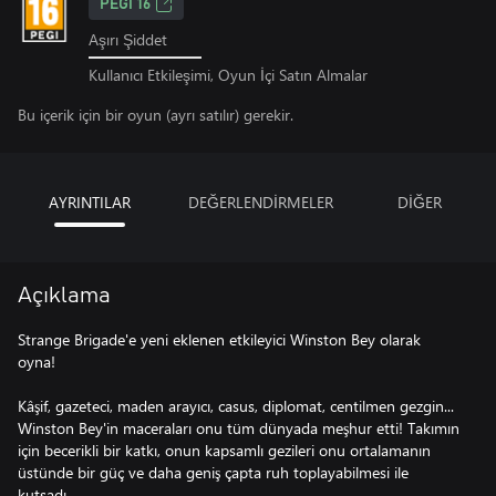
PEGI 16
Aşırı Şiddet
Kullanıcı Etkileşimi, Oyun İçi Satın Almalar
Bu içerik için bir oyun (ayrı satılır) gerekir.
AYRINTILAR
DEĞERLENDİRMELER
DİĞER
Açıklama
Strange Brigade'e yeni eklenen etkileyici Winston Bey olarak
oyna!
Kâşif, gazeteci, maden arayıcı, casus, diplomat, centilmen gezgin...
Winston Bey'in maceraları onu tüm dünyada meşhur etti! Takımın
için becerikli bir katkı, onun kapsamlı gezileri onu ortalamanın
üstünde bir güç ve daha geniş çapta ruh toplayabilmesi ile
kutsadı.