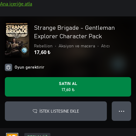
Ana içeriğe atla
Strange Brigade - Gentleman
Explorer Character Pack
Rebellion
•
Aksiyon ve macera
•
Atıcı
17,60 ₺
Oyun gerektirir
SATIN AL
17,60 ₺
İSTEK LISTESINE EKLE
● ● ●