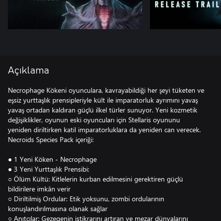
Açıklama
Necrophage Kökeni oyunculara, kavrayabildiği her şeyi tüketen ve
eşsiz yurttaşlık prensipleriyle kült ile imparatorluk ayrımını yavaş
yavaş ortadan kaldıran güçlü ilkel türler sunuyor. Yeni kozmetik
değişiklikler, oyunun eski oyuncuları için Stellaris oyununu
yeniden diriltirken katil imparatorluklara da yeniden can verecek.
Necroids Species Pack içeriği:
● 1 Yeni Köken - Necrophage
● 3 Yeni Yurttaşlık Prensibi:
○ Ölüm Kültü: Kitlelerin kurban edilmesini gerektiren güçlü
bildirilere imkân verir
○ Diriltilmiş Ordular: Etik yoksunu, zombi ordularının
konuşlandırılmasına olanak sağlar
○ Anıtçılar: Gezegenin istikrarını artıran ve mezar dünyalarını