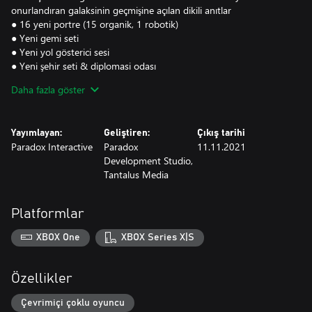
onurlandıran galaksinin geçmişine açılan dikili anıtlar
● 16 yeni portre (15 organik, 1 robotik)
● Yeni gemi seti
● Yeni yol gösterici sesi
● Yeni şehir seti & diplomasi odası
● Yeni Ad listeleri
Daha fazla göster
● Yeni bina görünüşleri
Yayımlayan:
Geliştiren:
Çıkış tarihi
Paradox Interactive
Paradox
11.11.2021
Development Studio,
Tantalus Media
Platformlar
XBOX One
XBOX Series X|S
Özellikler
Çevrimiçi çoklu oyuncu