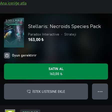
Ana içeriğe atla
Stellaris: Necroids Species Pack
Paradox Interactive
•
Strateji
163,00 ₺
Oyun gerektirir
SATIN AL
163,00 ₺
İSTEK LISTESINE EKLE
● ● ●