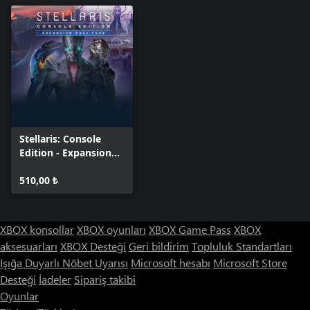
Stellaris: Console
Edition - Expansion
Pass Four
510,00 ₺
XBOX konsollar
XBOX oyunları
XBOX Game Pass
XBOX
aksesuarları
XBOX Desteği
Geri bildirim
Topluluk Standartları
Işığa Duyarlı Nöbet Uyarısı
Microsoft hesabı
Microsoft Store
Desteği
İadeler
Sipariş takibi
Oyunlar