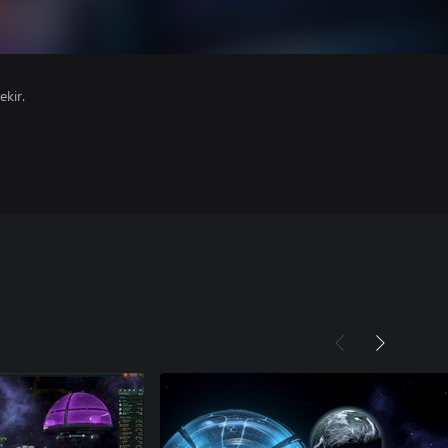
ekir.