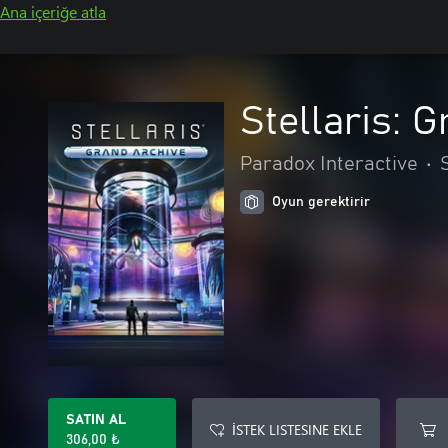
Ana içeriğe atla
Stellaris: 
Paradox Interactive
•
Oyun gerektirir
SATIN AL
İSTEK LISTESINE EKLE
306,00 ₺