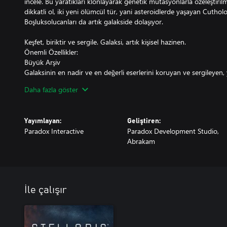
incele. Bu yaratıkları klonlayarak genetik mutasyonlarla özeleştirilm
dikkatli ol, iki yeni ölümcül tür, yani asteroidlerde yaşayan Cutholoi
Boşluksolucanları da artık galakside dolaşıyor.
Keşfet, biriktir ve sergile. Galaksi, artık kişisel hazinen.
Önemli Özellikler:
Büyük Arşiv
Galaksinin en nadir ve en değerli eserlerini koruyan ve sergileyen, 
Daha fazla göster
Toplanacak 151 numune (ve diğer DLC'lerde daha fazlası var!)
Tarihi kalıntılardan vahşi uzay yaratıklarına, en büyük galaktik sergi
Yayımlayan:
Geliştiren:
Vivaryum
Paradox Interactive
Paradox Development Studio,
Uzay yaratıklarını yakala ve üret, ardından genetik olarak geliştir ve 
Abrakam
Yeni Oyun Ortası Krizi: Boşluksolucanı Vebası
Önüne çıkan her şeyi yıkarak ilerleyen bir Boşluksolucanı işgalinin 
imparatorluğunu kurtar veya yıkılışına şahit ol.
İle çalışır
İki Yeni Köken
Hazine Avcıları ve İlkel Çağrı
Uzay Hayatından İki Ölümcül Tür