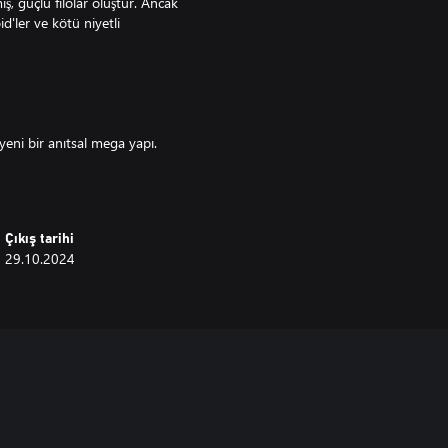
iş, güçlü filolar oluştur. Ancak
d'ler ve kötü niyetli
yeni bir anıtsal mega yapı.
yi inşa et.
Çıkış tarihi
29.10.2024
özel filolar inşa et.
dehşetiyle yüzleş ve