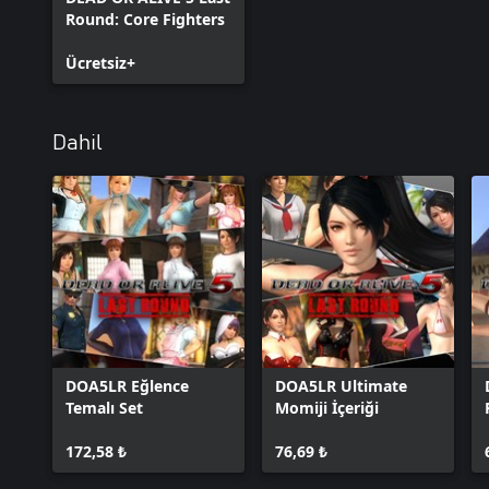
Round: Core Fighters
Ücretsiz+
Dahil
DOA5LR Eğlence
DOA5LR Ultimate
Temalı Set
Momiji İçeriği
172,58 ₺
76,69 ₺