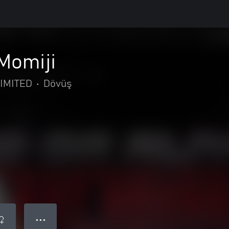
 Momiji
IMITED
•
Dövüş
● ● ●