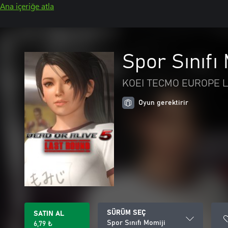
Ana içeriğe atla
Spor Sınıfı
KOEI TECMO EUROPE L
Oyun gerektirir
SÜRÜM SEÇ
SATIN AL
Spor Sınıfı Momiji
6,79 ₺