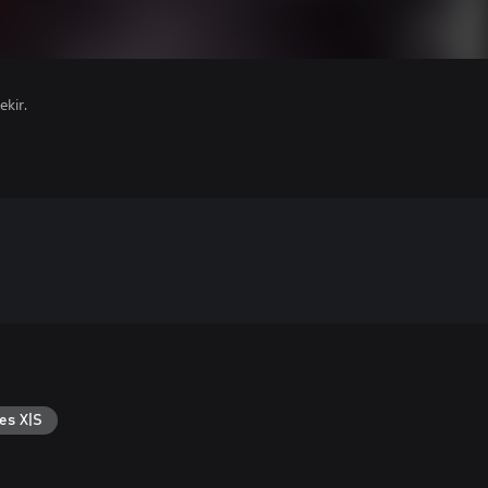
ekir.
es X|S