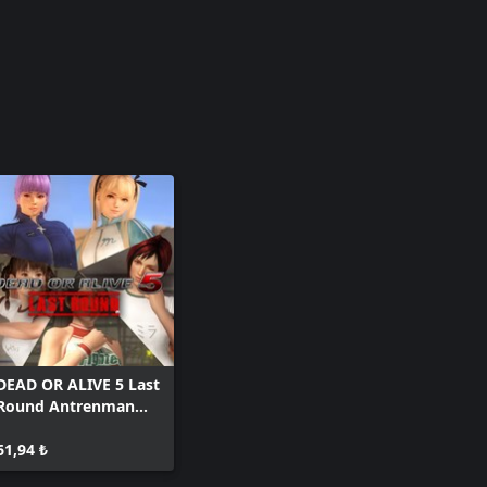
DEAD OR ALIVE 5 Last
Round Antrenman
Giysisi Seti
61,94 ₺