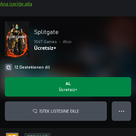
Ana içeriğe atla
Splitgate
1047 Games
•
Atıcı
Ücretsiz+
12 Desteklenen dil
AL
Ücretsiz+
İSTEK LISTESINE EKLE
● ● ●