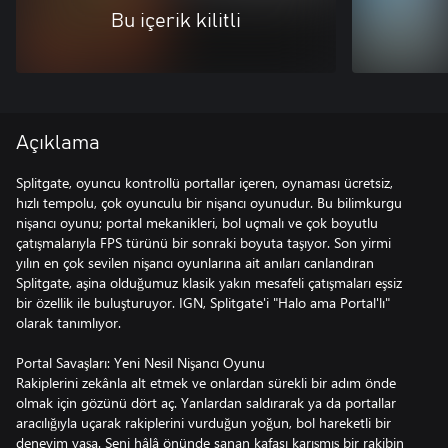
Bu içerik kilitli
Açıklama
Splitgate, oyuncu kontrollü portallar içeren, oynaması ücretsiz,
hızlı tempolu, çok oyunculu bir nişancı oyunudur. Bu bilimkurgu
nişancı oyunu; portal mekanikleri, bol uçmalı ve çok boyutlu
çatışmalarıyla FPS türünü bir sonraki boyuta taşıyor. Son yirmi
yılın en çok sevilen nişancı oyunlarına ait anıları canlandıran
Splitgate, aşina olduğumuz klasik yakın mesafeli çatışmaları eşsiz
bir özellik ile buluşturuyor. IGN, Splitgate'i "Halo ama Portal'lı"
olarak tanımlıyor.
Portal Savaşları: Yeni Nesil Nişancı Oyunu
Rakiplerini zekânla alt etmek ve onlardan sürekli bir adım önde
olmak için gözünü dört aç. Yanlardan saldırarak ya da portallar
aracılığıyla uçarak rakiplerini vurduğun yoğun, bol hareketli bir
deneyim yaşa. Seni hâlâ önünde sanan kafası karışmış bir rakibin