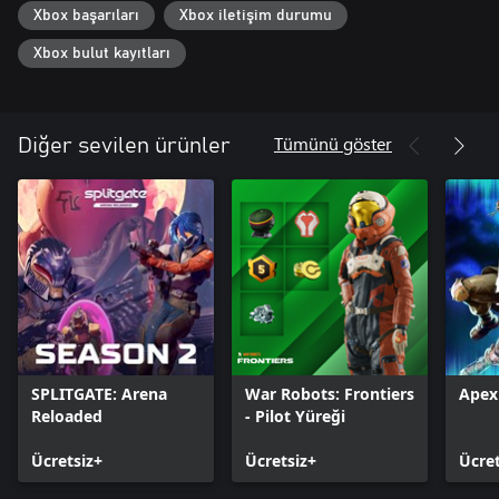
fark etmeksizin tüm arkadaşlarınla parti kurabilirsin. Hatta değişik
Xbox başarıları
Xbox iletişim durumu
özelliklere sahip özel lobiler kurarak dilediğin gibi oynayabilirsin.
Düşük yerçekimi ve sınırsız cephaneye sahip Büyük Baş Modu'nu
Xbox bulut kayıtları
şiddetle öneriyoruz!
Tümünü göster
Diğer sevilen ürünler
SPLITGATE: Arena
War Robots: Frontiers
Apex
Reloaded
- Pilot Yüreği
Ücretsiz+
Ücretsiz+
Ücret