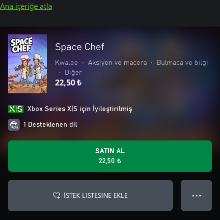
Ana içeriğe atla
Space Chef
Kwalee
•
Aksiyon ve macera
•
Bulmaca ve bilgi
•
Diğer
22,50 ₺
Xbox Series X|S için İyileştirilmiş
1 Desteklenen dil
SATIN AL
22,50 ₺
İSTEK LISTESINE EKLE
● ● ●