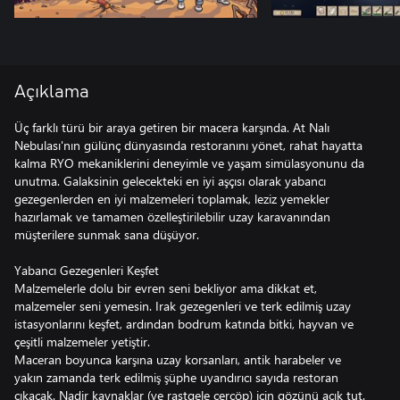
Açıklama
Üç farklı türü bir araya getiren bir macera karşında. At Nalı
Nebulası'nın gülünç dünyasında restoranını yönet, rahat hayatta
kalma RYO mekaniklerini deneyimle ve yaşam simülasyonunu da
unutma. Galaksinin gelecekteki en iyi aşçısı olarak yabancı
gezegenlerden en iyi malzemeleri toplamak, leziz yemekler
hazırlamak ve tamamen özelleştirilebilir uzay karavanından
müşterilere sunmak sana düşüyor.
Yabancı Gezegenleri Keşfet
Malzemelerle dolu bir evren seni bekliyor ama dikkat et,
malzemeler seni yemesin. Irak gezegenleri ve terk edilmiş uzay
istasyonlarını keşfet, ardından bodrum katında bitki, hayvan ve
çeşitli malzemeler yetiştir.
Maceran boyunca karşına uzay korsanları, antik harabeler ve
yakın zamanda terk edilmiş şüphe uyandırıcı sayıda restoran
çıkacak. Nadir kaynaklar (ve rastgele çerçöp) için gözünü açık tut.