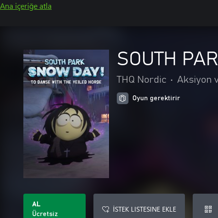
Ana içeriğe atla
SOUTH PARK
THQ Nordic
•
Aksiyon 
Oyun gerektirir
AL
İSTEK LISTESINE EKLE
Ücretsiz