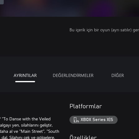
Bu içerik için bir oyun (ayrı satılır) ger
AYRINTILAR
DEĞERLENDİRMELER
DİĞER
Platformlar
? "To Danse with the Veiled
XBOX Series X|S
ayı yen, silahlarını geliştir,
ı daha al ve "Main Street", "South
dal. Silahını çek ve gölgelere,
Özellikler