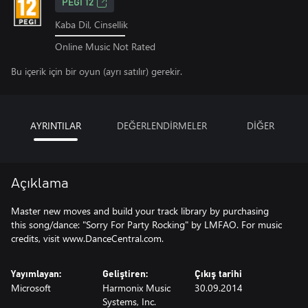
PEGI 12
Kaba Dil, Cinsellik
Online Music Not Rated
Bu içerik için bir oyun (ayrı satılır) gerekir.
AYRINTILAR
DEĞERLENDİRMELER
DİĞER
Açıklama
Master new moves and build your track library by purchasing
this song/dance: "Sorry For Party Rocking" by LMFAO. For music
credits, visit www.DanceCentral.com.
Yayımlayan:
Geliştiren:
Çıkış tarihi
Microsoft
Harmonix Music
30.09.2014
Systems, Inc.