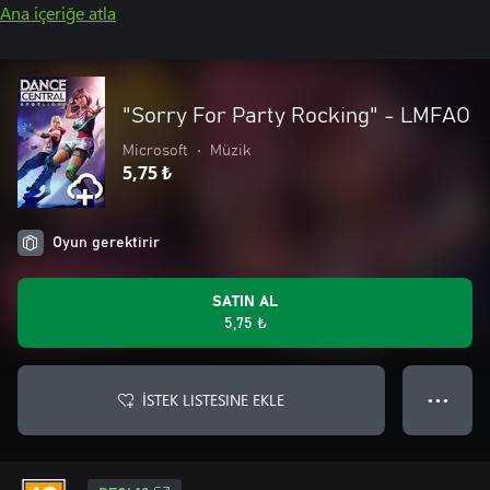
Ana içeriğe atla
"Sorry For Party Rocking" - LMFAO
Microsoft
•
Müzik
5,75 ₺
Oyun gerektirir
SATIN AL
5,75 ₺
İSTEK LISTESINE EKLE
● ● ●