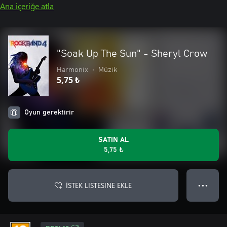
Ana içeriğe atla
"Soak Up The Sun" - Sheryl Crow
Harmonix
•
Müzik
5,75 ₺
Oyun gerektirir
SATIN AL
5,75 ₺
İSTEK LISTESINE EKLE
● ● ●