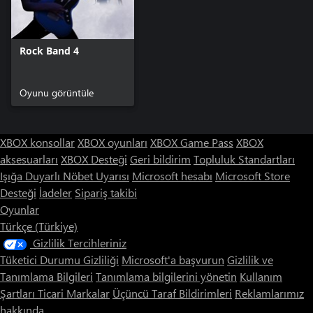
Rock Band 4
Oyunu görüntüle
XBOX konsollar
XBOX oyunları
XBOX Game Pass
XBOX
aksesuarları
XBOX Desteği
Geri bildirim
Topluluk Standartları
Işığa Duyarlı Nöbet Uyarısı
Microsoft hesabı
Microsoft Store
Desteği
İadeler
Sipariş takibi
Oyunlar
Türkçe (Türkiye)
Gizlilik Tercihleriniz
Tüketici Durumu Gizliliği
Microsoft'a başvurun
Gizlilik ve
Tanımlama Bilgileri
Tanımlama bilgilerini yönetin
Kullanım
Şartları
Ticari Markalar
Üçüncü Taraf Bildirimleri
Reklamlarımız
hakkında