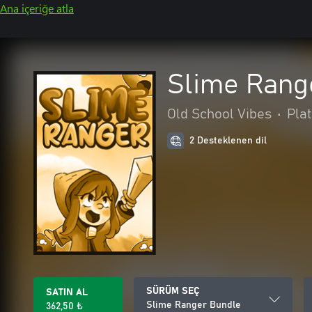
Ana içeriğe atla
Slime Rang
Old School Vibes
•
Pla
2 Desteklenen dil
SÜRÜM SEÇ
SATIN AL
Slime Ranger Bundle
362,50 ₺