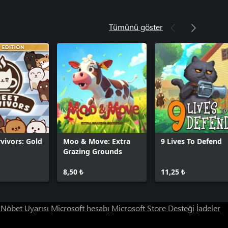
Tümünü göster
vivors: Gold
Moo & Move: Extra
9 Lives To Defend
Grazing Grounds
8,50 ₺
11,25 ₺
ı Nöbet Uyarısı
Microsoft hesabı
Microsoft Store Desteği
İadeler