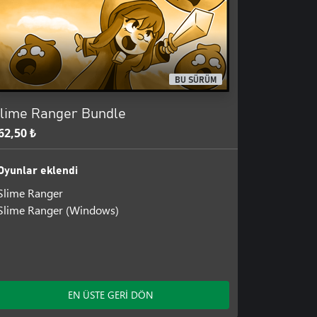
BU SÜRÜM
lime Ranger Bundle
62,50 ₺
Oyunlar eklendi
Slime Ranger
Slime Ranger (Windows)
EN ÜSTE GERİ DÖN