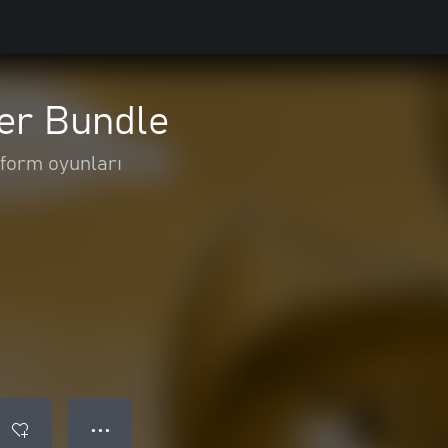
er Bundle
tform oyunları
● ● ●