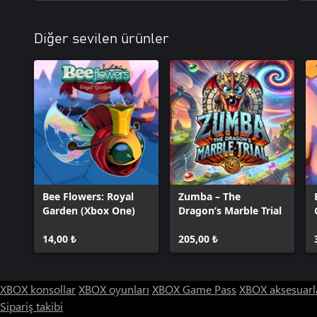
Diğer sevilen ürünler
Bee Flowers: Royal
Zumba – The
Garden (Xbox One)
Dragon’s Marble Trial
14,00 ₺
205,00 ₺
XBOX konsollar
XBOX oyunları
XBOX Game Pass
XBOX aksesuarl
Sipariş takibi