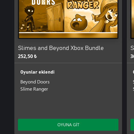
Slimes and Beyond Xbox Bundle
S
252,50 ₺
3
Oyunlar eklendi
Beyond Doors
Slime Ranger
OYUNA GİT