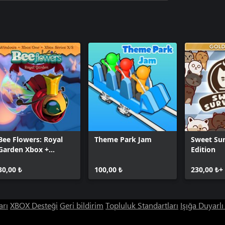
Bee Flowers: Royal
Theme Park Jam
Sweet Sur
Garden Xbox +
Edition
Windows Bundle
30,00 ₺
100,00 ₺
230,00 ₺+
arı
XBOX Desteği
Geri bildirim
Topluluk Standartları
Işığa Duyarl