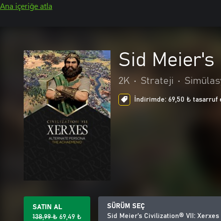
Ana içeriğe atla
Sid Meier's
2K
•
Strateji
•
Simülas
İndirimde: 69,50 ₺ tasarruf 
SÜRÜM SEÇ
SATIN AL
Sid Meier's Civilization® VII: Xerxe
138,99 ₺
69,49 ₺