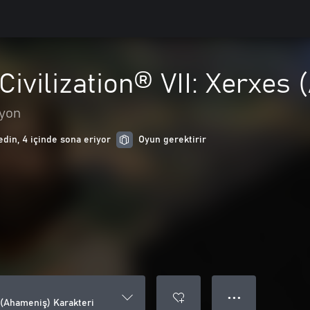
 Civilization® VII: Xerxes
yon
edin, 4 içinde sona eriyor
Oyun gerektirir
● ● ●
s (Ahameniş) Karakteri