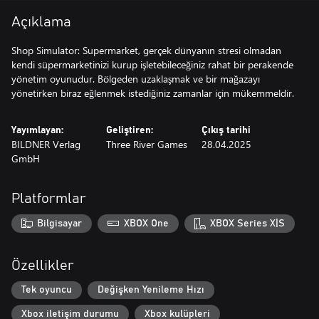
Açıklama
Shop Simulator: Supermarket, gerçek dünyanın stresi olmadan
kendi süpermarketinizi kurup işletebileceğiniz rahat bir perakende
yönetim oyunudur. Bölgeden uzaklaşmak ve bir mağazayı
yönetirken biraz eğlenmek istediğiniz zamanlar için mükemmeldir.
Yayımlayan:
Geliştiren:
Çıkış tarihi
BILDNER Verlag
Three River Games
28.04.2025
GmbH
Platformlar
Bilgisayar
XBOX One
XBOX Series X|S
Özellikler
Tek oyuncu
Değişken Yenileme Hızı
Xbox iletişim durumu
Xbox kulüpleri