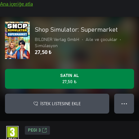
Ana içeriğe atla
Shop Simulator: Supermarket
BILDNER Verlag GmbH
•
Aile ve çocuklar
•
Simülasyon
27,50 ₺
SATIN AL
27,50 ₺
İSTEK LISTESINE EKLE
● ● ●
PEGI 3