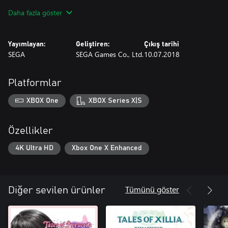
fark etmesini sağlayacak cesareti gösterebilecek mi?"
Daha fazla göster
Yayımlayan:
Geliştiren:
Çıkış tarihi
SEGA
SEGA Games Co., Ltd.
10.07.2018
Platformlar
XBOX One
XBOX Series X|S
Özellikler
4K Ultra HD
Xbox One X Enhanced
Tümünü göster
Diğer sevilen ürünler