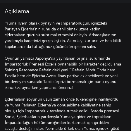
Açıklama
"Yuma Ilvern olarak oynayın ve İmparatorluğun, içinizdeki
Parlayan Ejderha'nın ruhu da dahil olmak üzere kadim
ejderhaların gücünü suistimal etmesini önleyin. Arkadaşlarınızın
yardımıyla kaderinizi gerçekleştirin, Astoria'yı kurtarın ve hep kilitli
kapılar ardında tuttuğunuz gücünüzün iplerini salın.
Oyunun yalnızca Japonya'da yayınlanan orijinal sürümünde
İmparatorluk Prensesi Excella oynanabilir bir karakter değildi, ama
Shining Resonance Refrain'deki yeni ""Refrain Modu""nda hem
Excella hem de Ejderha Avcısı Jinas partiye eklenebilecek ve yeni
bir deneyim sunacak: Tabii sürprizi bozmamak için bunu oyunu
ikinci kez oynarken yapmanızı öneririz!
Ejderhaların soyunun uzun zaman önce tükendiğine inanılıyordu
ve Yuma Parlayan Ejderha'ya dönüşebilme kabiliyetine sahip
olduğu için İmparatorluk tarafında tutsak edildi. Astoria prensesi
Sonia, Ejderhacıların yardımıyla Yuma'ya gider ve topraklarını
İmparatorluğun hükümranlığından kurtarmak için girdikleri
savaşta desteğini ister. Normalde ürkek olan Yuma, içindeki gücü