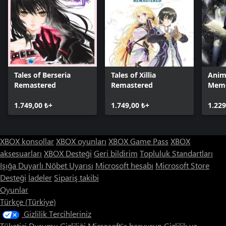
Tales of Berseria
Tales of Xillia
Anim
Remastered
Remastered
Memo
Rema
1.749,00 ₺+
1.749,00 ₺+
1.229
XBOX konsollar
XBOX oyunları
XBOX Game Pass
XBOX
aksesuarları
XBOX Desteği
Geri bildirim
Topluluk Standartları
Işığa Duyarlı Nöbet Uyarısı
Microsoft hesabı
Microsoft Store
Desteği
İadeler
Sipariş takibi
Oyunlar
Türkçe (Türkiye)
Gizlilik Tercihleriniz
Tüketici Durumu Gizliliği
Microsoft'a başvurun
Gizlilik ve