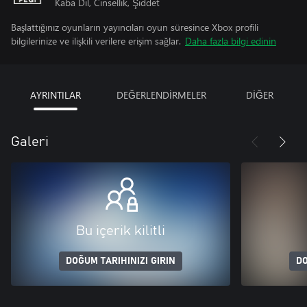
Kaba Dil, Cinsellik, Şiddet
Başlattığınız oyunların yayıncıları oyun süresince Xbox profili
bilgilerinize ve ilişkili verilere erişim sağlar.
Daha fazla bilgi edinin
AYRINTILAR
DEĞERLENDİRMELER
DİĞER
Galeri
Bu içerik kilitli
DOĞUM TARIHINIZI GIRIN
DO