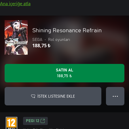
Ana içeriğe atla
Shining Resonance Refrain
SEGA
•
Rol oyunları
188,75 ₺
SATIN AL
188,75 ₺
İSTEK LISTESINE EKLE
● ● ●
PEGI 12