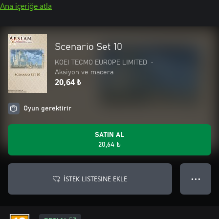
Ana içeriğe atla
Scenario Set 10
KOEI TECMO EUROPE LIMITED
•
Aksiyon ve macera
20,64 ₺
Oyun gerektirir
SATIN AL
20,64 ₺
İSTEK LISTESINE EKLE
● ● ●