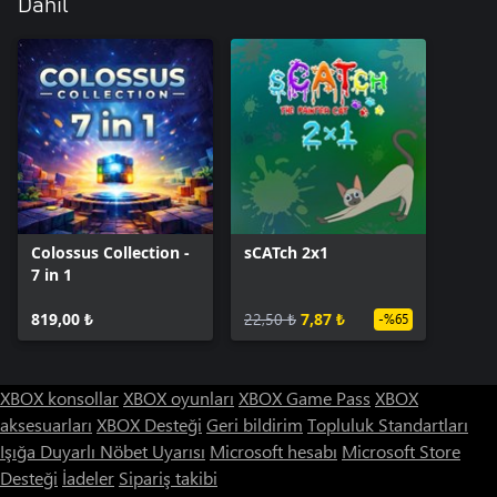
Dahil
Colossus Collection -
sCATch 2x1
7 in 1
819,00 ₺
22,50 ₺
7,87 ₺
-%65
XBOX konsollar
XBOX oyunları
XBOX Game Pass
XBOX
aksesuarları
XBOX Desteği
Geri bildirim
Topluluk Standartları
Işığa Duyarlı Nöbet Uyarısı
Microsoft hesabı
Microsoft Store
Desteği
İadeler
Sipariş takibi