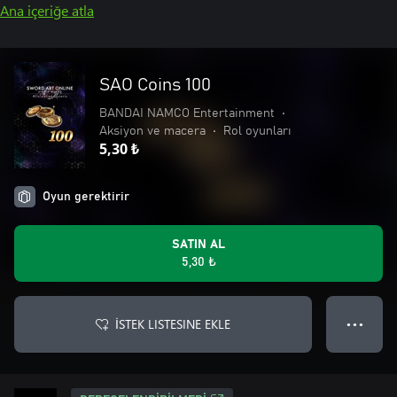
Ana içeriğe atla
SAO Coins 100
BANDAI NAMCO Entertainment
•
Aksiyon ve macera
•
Rol oyunları
5,30 ₺
Oyun gerektirir
SATIN AL
5,30 ₺
İSTEK LISTESINE EKLE
● ● ●