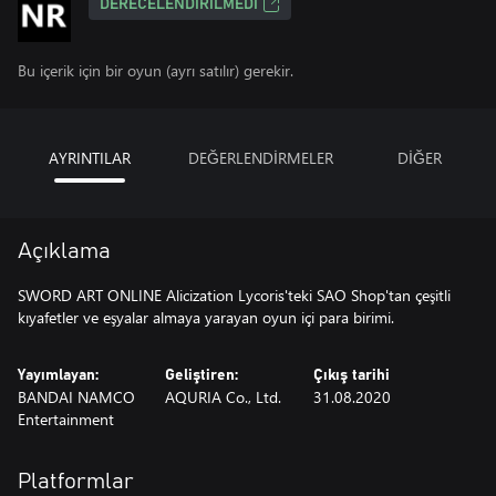
DERECELENDIRILMEDI
Bu içerik için bir oyun (ayrı satılır) gerekir.
AYRINTILAR
DEĞERLENDİRMELER
DİĞER
Açıklama
SWORD ART ONLINE Alicization Lycoris'teki SAO Shop'tan çeşitli
kıyafetler ve eşyalar almaya yarayan oyun içi para birimi.
Yayımlayan:
Geliştiren:
Çıkış tarihi
BANDAI NAMCO
AQURIA Co., Ltd.
31.08.2020
Entertainment
Platformlar