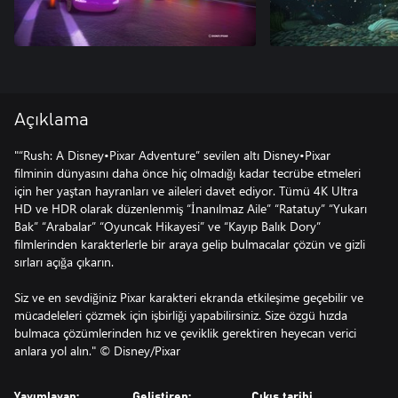
Açıklama
"“Rush: A Disney•Pixar Adventure” sevilen altı Disney•Pixar
filminin dünyasını daha önce hiç olmadığı kadar tecrübe etmeleri
için her yaştan hayranları ve aileleri davet ediyor. Tümü 4K Ultra
HD ve HDR olarak düzenlenmiş “İnanılmaz Aile” “Ratatuy” “Yukarı
Bak” “Arabalar” “Oyuncak Hikayesi” ve “Kayıp Balık Dory”
filmlerinden karakterlerle bir araya gelip bulmacalar çözün ve gizli
sırları açığa çıkarın.
Siz ve en sevdiğiniz Pixar karakteri ekranda etkileşime geçebilir ve
mücadeleleri çözmek için işbirliği yapabilirsiniz. Size özgü hızda
bulmaca çözümlerinden hız ve çeviklik gerektiren heyecan verici
anlara yol alın." © Disney/Pixar
Yayımlayan:
Geliştiren:
Çıkış tarihi