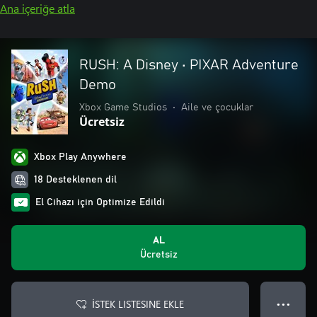
Ana içeriğe atla
RUSH: A Disney • PIXAR Adventure
Demo
Xbox Game Studios
•
Aile ve çocuklar
Ücretsiz
Xbox Play Anywhere
18 Desteklenen dil
El Cihazı için Optimize Edildi
AL
Ücretsiz
İSTEK LISTESINE EKLE
● ● ●