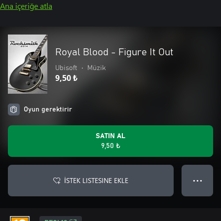
Ana içeriğe atla
Royal Blood - Figure It Out
Ubisoft
•
Müzik
9,50 ₺
Oyun gerektirir
SATIN AL
9,50 ₺
İSTEK LISTESINE EKLE
● ● ●