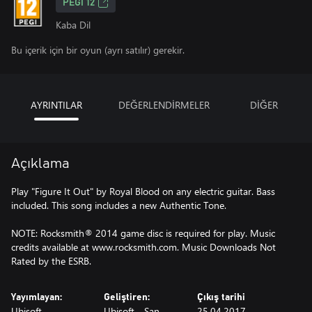
PEGI 12
Kaba Dil
Bu içerik için bir oyun (ayrı satılır) gerekir.
AYRINTILAR
DEĞERLENDİRMELER
DİĞER
Açıklama
Play "Figure It Out" by Royal Blood on any electric guitar. Bass
included. This song includes a new Authentic Tone.
NOTE: Rocksmith® 2014 game disc is required for play. Music
credits available at www.rocksmith.com. Music Downloads Not
Rated by the ESRB.
Yayımlayan:
Geliştiren:
Çıkış tarihi
Ubisoft
Ubisoft - San
25.04.2017