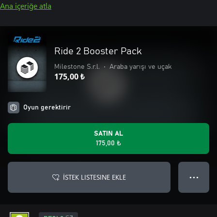
Ana içeriğe atla
Ride 2 Booster Pack
Milestone S.r.l.
•
Araba yarışı ve uçak
175,00 ₺
Oyun gerektirir
SATIN AL
175,00 ₺
İSTEK LISTESINE EKLE
● ● ●