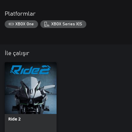
Platformlar
XBOX One
XBOX Series X|S
İle çalışır
Ride 2