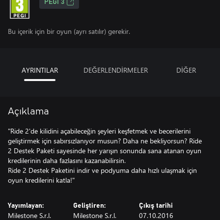
PEGI 3
Bu içerik için bir oyun (ayrı satılır) gerekir.
AYRINTILAR
DEĞERLENDİRMELER
DİĞER
Açıklama
"Ride 2'de kilidini açabileceğin şeyleri keşfetmek ve becerilerini
geliştirmek için sabırsızlanıyor musun? Daha ne bekliyorsun? Ride
2 Destek Paketi sayesinde her yarışın sonunda sana atanan oyun
kredilerinin daha fazlasını kazanabilirsin.
Ride 2 Destek Paketini indir ve podyuma daha hızlı ulaşmak için
oyun kredilerini katla!"
Yayımlayan:
Geliştiren:
Çıkış tarihi
Milestone S.r.l.
Milestone S.r.l.
07.10.2016