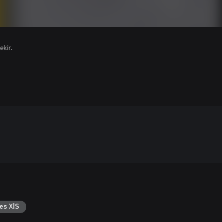
ekir.
es X|S