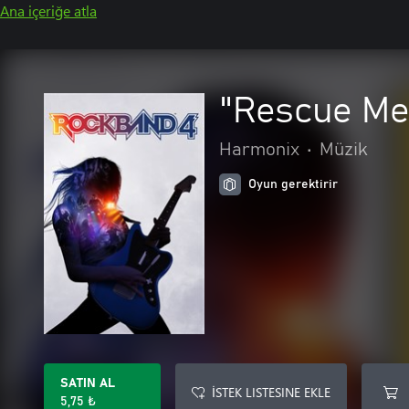
Ana içeriğe atla
"Rescue Me
Harmonix
•
Müzik
Oyun gerektirir
SATIN AL
İSTEK LISTESINE EKLE
5,75 ₺