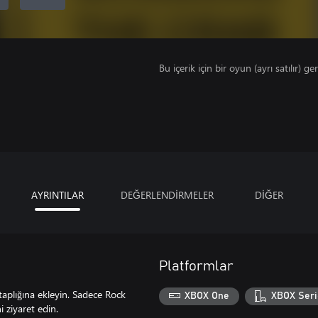
Bu içerik için bir oyun (ayrı satılır) ger
AYRINTILAR
DEĞERLENDİRMELER
DİĞER
Platformlar
aplığına ekleyin. Sadece Rock
XBOX One
XBOX Seri
 ziyaret edin.