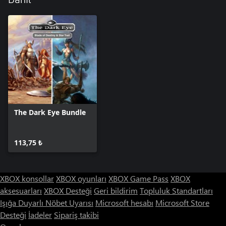
The Dark Eye Bundle
113,75 ₺
XBOX konsollar
XBOX oyunları
XBOX Game Pass
XBOX
aksesuarları
XBOX Desteği
Geri bildirim
Topluluk Standartları
Işığa Duyarlı Nöbet Uyarısı
Microsoft hesabı
Microsoft Store
Desteği
İadeler
Sipariş takibi