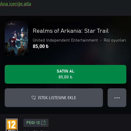
Ana içeriğe atla
Realms of Arkania: Star Trail
United Independent Entertainment
•
Rol oyunları
85,00 ₺
SATIN AL
85,00 ₺
İSTEK LISTESINE EKLE
● ● ●
PEGI 12