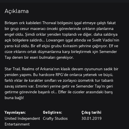
Açıklama
Birleşen ork kabileleri Thorwal bölgesini işgal etmeye çalıştı fakat
bir grup cesur maceracı önceki görevlerinde orkların planlarına
engel oldu. Şimdi orklar yeniden toplandı ve diğer, daha saldırıya
açık bölgelere saldırdı… Lowangen işgal altında ve Svellt Vadisi’nin
yarısı kül oldu. Bir elf elçisi grubu Kvirasim şehrine çağırıyor. Elf ve
cüce ırklarını ortak düşmanlarına karşı birleştirmek için Semender
Taşı denen bir eseri bulmaları gerekiyor.
Star Trail, Realms of Arkania’nın klasik devam oyununun sadık bir
yeniden yapımı. Bu hardcore RPG’de onlarca yetenek ve büyü,
farklı ırklar ile karakter sınıfları ve zorlayıcı izometrik tur tabanlı
savaş sistemi var. Emirleri yerine getir ve Semender Taşı’nı geri
getirme görevinde başarılı ol… Elfler ile cüceler arasındaki barış
buna bağlı!
Yayımlayan:
Geliştiren:
Çıkış tarihi
United Independent
Crafty Studios
30.01.2019
Entertainment