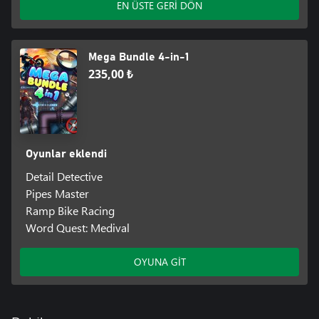
EN ÜSTE GERİ DÖN
Mega Bundle 4-in-1
235,00 ₺
Oyunlar eklendi
Detail Detective
Pipes Master
Ramp Bike Racing
Word Quest: Medival
OYUNA GİT