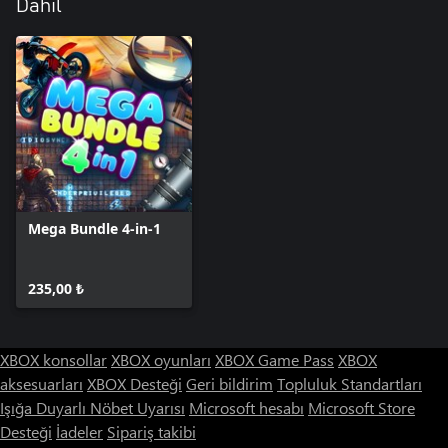
Dahil
Mega Bundle 4-in-1
235,00 ₺
XBOX konsollar
XBOX oyunları
XBOX Game Pass
XBOX
aksesuarları
XBOX Desteği
Geri bildirim
Topluluk Standartları
Işığa Duyarlı Nöbet Uyarısı
Microsoft hesabı
Microsoft Store
Desteği
İadeler
Sipariş takibi