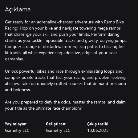
Açıklama
Get ready for an adrenaline-charged adventure with Ramp Bike
Racing! Hop on your bike and navigate towering mega ramps
that challenge your skill and push your limits. Perform daring
stunts as you tackle impossible tracks and gravity-defying jumps.
Conquer a range of obstacles, from zig-zag paths to blazing fire-
lit tracks, all while experiencing addictive, edge-of-your-seat
gameplay.
Unlock powerful bikes and race through exhilarating loops and
complex puzzle tracks that test your racing and problem-solving
abilities. Take on uniquely crafted courses that demand precision
and boldness.
Are you prepared to defy the odds, master the ramps, and claim
your title as the ultimate race champion?
Yayımlayan:
Geliştiren:
Çıkış tarihi
Gametry LLC
Gametry LLC
13.06.2025