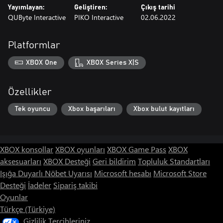
Yayımlayan:
Geliştiren:
Çıkış tarihi
QUByte Interactive
PIKO Interactive
02.06.2022
Platformlar
XBOX One
XBOX Series X|S
Özellikler
Tek oyuncu
Xbox başarıları
Xbox bulut kayıtları
XBOX konsollar
XBOX oyunları
XBOX Game Pass
XBOX
aksesuarları
XBOX Desteği
Geri bildirim
Topluluk Standartları
Işığa Duyarlı Nöbet Uyarısı
Microsoft hesabı
Microsoft Store
Desteği
İadeler
Sipariş takibi
Oyunlar
Türkçe (Türkiye)
Gizlilik Tercihleriniz