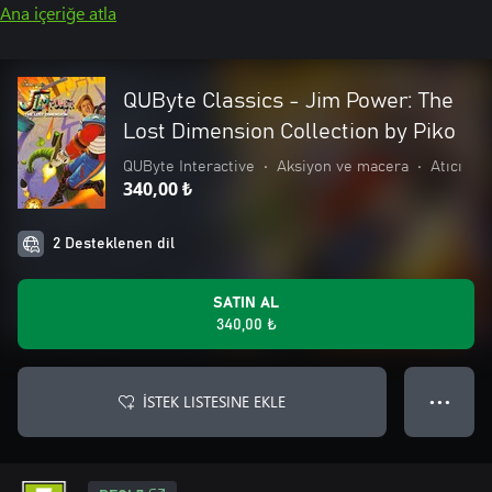
Ana içeriğe atla
QUByte Classics - Jim Power: The
Lost Dimension Collection by Piko
QUByte Interactive
•
Aksiyon ve macera
•
Atıcı
340,00 ₺
2 Desteklenen dil
SATIN AL
340,00 ₺
İSTEK LISTESINE EKLE
● ● ●