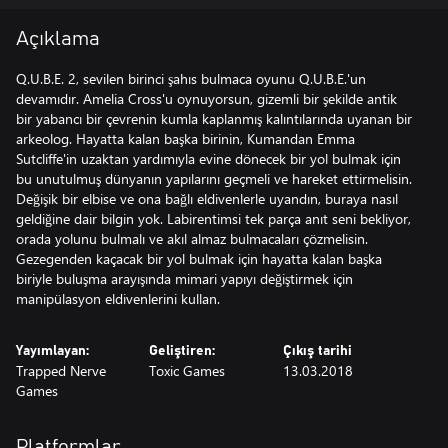
Açıklama
Q.U.B.E. 2, sevilen birinci şahıs bulmaca oyunu Q.U.B.E.'un
devamıdır. Amelia Cross'u oynuyorsun, gizemli bir şekilde antik
bir yabancı bir çevrenin kumla kaplanmış kalıntılarında uyanan bir
arkeolog. Hayatta kalan başka birinin, Kumandan Emma
Sutcliffe'in uzaktan yardımıyla evine dönecek bir yol bulmak için
bu unutulmuş dünyanın yapılarını geçmeli ve hareket ettirmelisin.
Değişik bir elbise ve ona bağlı eldivenlerle uyandın, buraya nasıl
geldiğine dair bilgin yok. Labirentimsi tek parça anıt seni bekliyor,
orada yolunu bulmalı ve akıl almaz bulmacaları çözmelisin.
Gezegenden kaçacak bir yol bulmak için hayatta kalan başka
biriyle buluşma arayışında mimari yapıyı değiştirmek için
manipülasyon eldivenlerini kullan.
Yayımlayan:
Geliştiren:
Çıkış tarihi
Trapped Nerve
Toxic Games
13.03.2018
Games
Platformlar