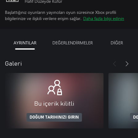
Hafif Düzeyde Küfür
Başlattığınız oyunların yayıncıları oyun süresince Xbox profili
bilgilerinize ve ilişkili verilere erişim sağlar.
Daha fazla bilgi edinin
AYRINTILAR
DEĞERLENDİRMELER
DİĞER
Galeri
Bu içerik kilitli
DOĞUM TARIHINIZI GIRIN
DO