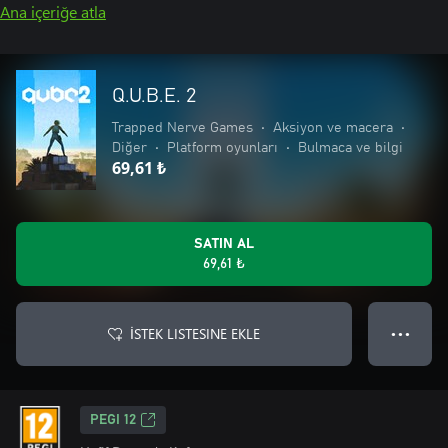
Ana içeriğe atla
Q.U.B.E. 2
Trapped Nerve Games
•
Aksiyon ve macera
•
Diğer
•
Platform oyunları
•
Bulmaca ve bilgi
69,61 ₺
SATIN AL
69,61 ₺
İSTEK LISTESINE EKLE
● ● ●
PEGI 12