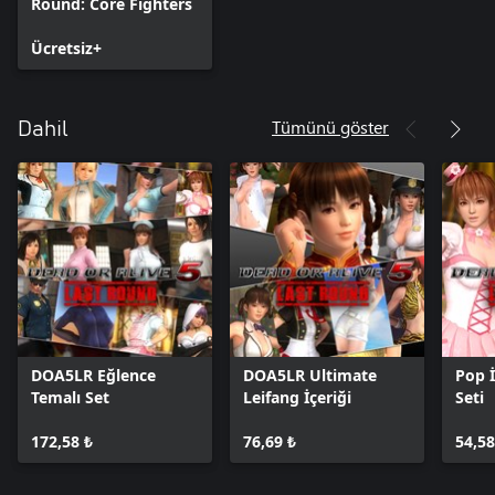
Round: Core Fighters
Ücretsiz+
Tümünü göster
Dahil
DOA5LR Eğlence
DOA5LR Ultimate
Pop 
Temalı Set
Leifang İçeriği
Seti
172,58 ₺
76,69 ₺
54,58