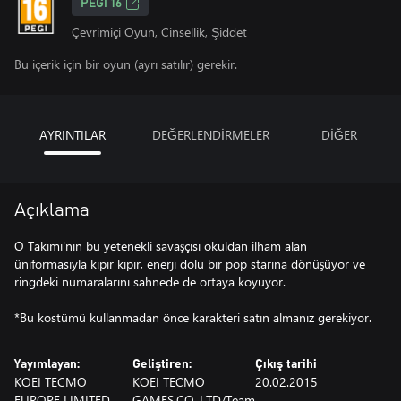
PEGI 16
Çevrimiçi Oyun, Cinsellik, Şiddet
Bu içerik için bir oyun (ayrı satılır) gerekir.
AYRINTILAR
DEĞERLENDİRMELER
DİĞER
Açıklama
O Takımı'nın bu yetenekli savaşçısı okuldan ilham alan
üniformasıyla kıpır kıpır, enerji dolu bir pop starına dönüşüyor ve
ringdeki numaralarını sahnede de ortaya koyuyor.
*Bu kostümü kullanmadan önce karakteri satın almanız gerekiyor.
Yayımlayan:
Geliştiren:
Çıkış tarihi
KOEI TECMO
KOEI TECMO
20.02.2015
EUROPE LIMITED
GAMES.CO.,LTD/Team