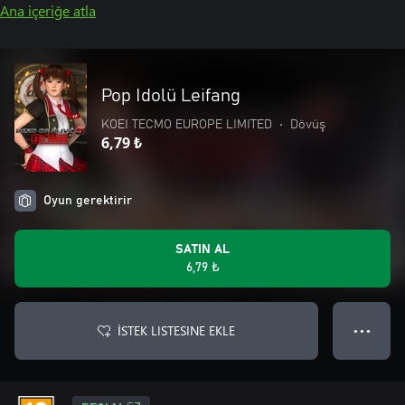
Ana içeriğe atla
Pop Idolü Leifang
KOEI TECMO EUROPE LIMITED
•
Dövüş
6,79 ₺
Oyun gerektirir
SATIN AL
6,79 ₺
İSTEK LISTESINE EKLE
● ● ●