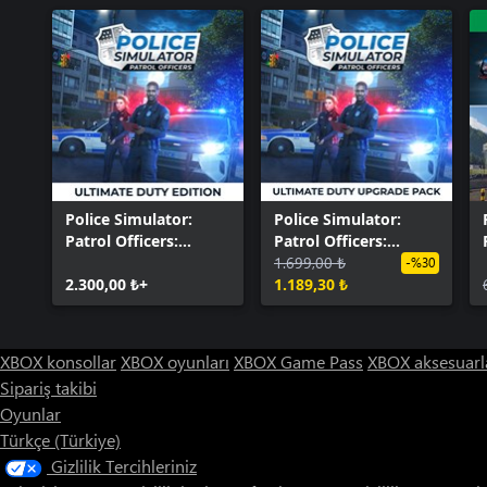
Police Simulator:
Police Simulator:
Patrol Officers:
Patrol Officers:
Ultimate Duty Edition
Ultimate Duty
1.699,00 ₺
-%30
2.300,00 ₺+
Upgrade Pack
1.189,30 ₺
XBOX konsollar
XBOX oyunları
XBOX Game Pass
XBOX aksesuarl
Sipariş takibi
Oyunlar
Türkçe (Türkiye)
Gizlilik Tercihleriniz