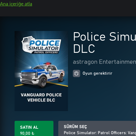
Ana içeriğe atla
Police Simu
DLC
astragon Entertainmen
Oyun gerektirir
SÜRÜM SEÇ
SATIN AL
Police Simulator: Patrol Officers: Va
90,00 ₺