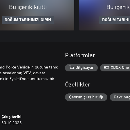
Bu içerik kilitli
Bu içerik 
DOĞUM TARIHINIZI GIRIN
DOĞUM TARIHIN
Platformlar
d Police Vehicle'ın gücüne tanık
Bilgisayar
XBOX One
de tasarlanmış VPV, devasa
anklin Eyaleti'nde unutulmaz bir
Özellikler
Çevrimiçi iş birliği
Çevrimiç
Çıkış tarihi
30.10.2025