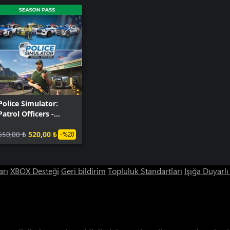
Police Simulator:
Patrol Officers -
Season Pass
650,00 ₺
520,00 ₺
-%20
arı
XBOX Desteği
Geri bildirim
Topluluk Standartları
Işığa Duyarl