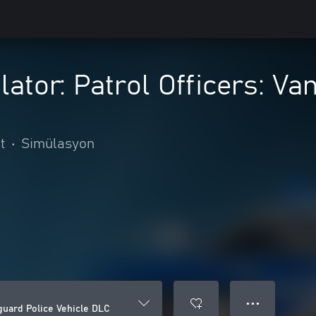
lator: Patrol Officers: Va
t
•
Simülasyon
● ● ●
nguard Police Vehicle DLC