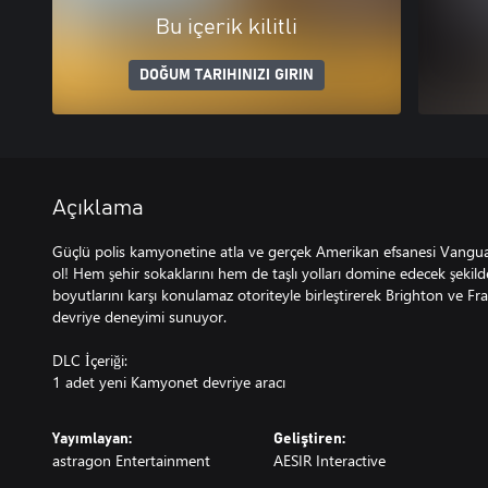
Bu içerik kilitli
DOĞUM TARIHINIZI GIRIN
Açıklama
Güçlü polis kamyonetine atla ve gerçek Amerikan efsanesi Vanguar
ol! Hem şehir sokaklarını hem de taşlı yolları domine edecek şekil
boyutlarını karşı konulamaz otoriteyle birleştirerek Brighton ve Fr
devriye deneyimi sunuyor.
DLC İçeriği:
1 adet yeni Kamyonet devriye aracı
Yayımlayan:
Geliştiren:
astragon Entertainment
AESIR Interactive