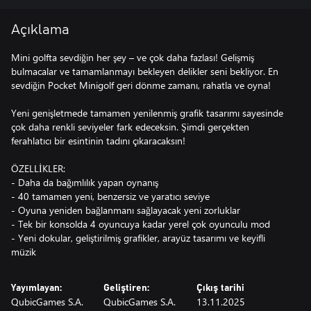
Açıklama
Mini golfta sevdiğin her şey – ve çok daha fazlası! Gelişmiş
bulmacalar ve tamamlanmayı bekleyen delikler seni bekliyor. En
sevdiğin Pocket Minigolf geri dönme zamanı, rahatla ve oyna!
Yeni genişletmede tamamen yenilenmiş grafik tasarımı sayesinde
çok daha renkli seviyeler fark edeceksin. Şimdi gerçekten
ferahlatıcı bir esintinin tadını çıkaracaksın!
ÖZELLİKLER:
- Daha da bağımlılık yapan oynanış
- 40 tamamen yeni, benzersiz ve yaratıcı seviye
- Oyuna yeniden bağlanmanı sağlayacak yeni zorluklar
- Tek bir konsolda 4 oyuncuya kadar yerel çok oyunculu mod
- Yeni dokular, geliştirilmiş grafikler, arayüz tasarımı ve keyifli
müzik
Yayımlayan:
Geliştiren:
Çıkış tarihi
QubicGames S.A.
QubicGames S.A.
13.11.2025