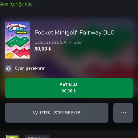
Ana içeriğe atla
Pocket Minigolf: Fairway DLC
QubicGames S.A.
•
Spor
80,00 ₺
Oyun gerektirir
SATIN AL
80,00 ₺
İSTEK LISTESINE EKLE
● ● ●