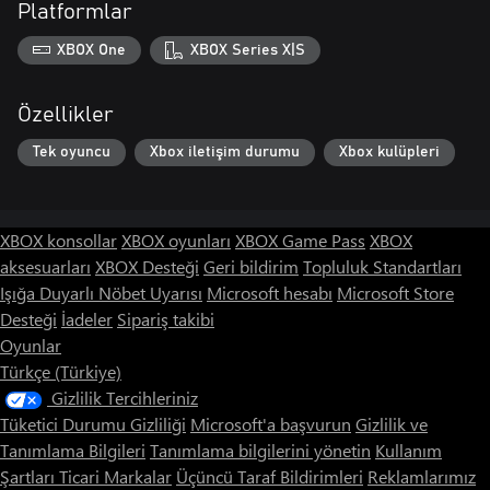
Platformlar
XBOX One
XBOX Series X|S
Özellikler
Tek oyuncu
Xbox iletişim durumu
Xbox kulüpleri
XBOX konsollar
XBOX oyunları
XBOX Game Pass
XBOX
aksesuarları
XBOX Desteği
Geri bildirim
Topluluk Standartları
Işığa Duyarlı Nöbet Uyarısı
Microsoft hesabı
Microsoft Store
Desteği
İadeler
Sipariş takibi
Oyunlar
Türkçe (Türkiye)
Gizlilik Tercihleriniz
Tüketici Durumu Gizliliği
Microsoft'a başvurun
Gizlilik ve
Tanımlama Bilgileri
Tanımlama bilgilerini yönetin
Kullanım
Şartları
Ticari Markalar
Üçüncü Taraf Bildirimleri
Reklamlarımız