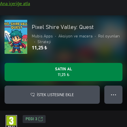
Ana içeriğe atla
Pixel Shire Valley: Quest
Mubis Apps
•
Aksiyon ve macera
•
Rol oyunları
•
Strateji
11,25 ₺
SATIN AL
11,25 ₺
İSTEK LISTESINE EKLE
● ● ●
PEGI 3