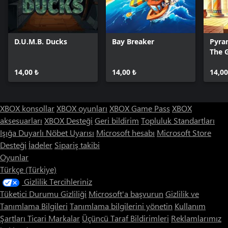
D.U.M.B. Ducks
Bay Breaker
Pyra
The 
Serie
14,00 ₺
14,00 ₺
14,00
XBOX konsollar
XBOX oyunları
XBOX Game Pass
XBOX
aksesuarları
XBOX Desteği
Geri bildirim
Topluluk Standartları
Işığa Duyarlı Nöbet Uyarısı
Microsoft hesabı
Microsoft Store
Desteği
İadeler
Sipariş takibi
Oyunlar
Türkçe (Türkiye)
Gizlilik Tercihleriniz
Tüketici Durumu Gizliliği
Microsoft'a başvurun
Gizlilik ve
Tanımlama Bilgileri
Tanımlama bilgilerini yönetin
Kullanım
Şartları
Ticari Markalar
Üçüncü Taraf Bildirimleri
Reklamlarımız