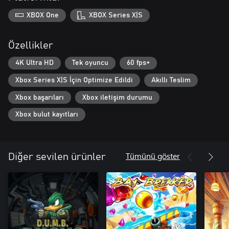
XBOX One
XBOX Series X|S
Özellikler
4K Ultra HD
Tek oyuncu
60 fps+
Xbox Series X|S İçin Optimize Edildi
Akıllı Teslim
Xbox başarıları
Xbox iletişim durumu
Xbox bulut kayıtları
Tümünü göster
Diğer sevilen ürünler