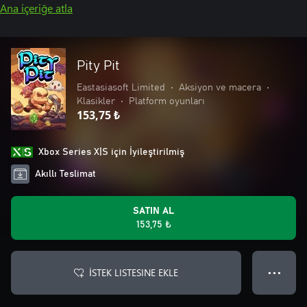
Ana içeriğe atla
Pity Pit
Eastasiasoft Limited
•
Aksiyon ve macera
•
Klasikler
•
Platform oyunları
153,75 ₺
Xbox Series X|S için İyileştirilmiş
Akıllı Teslimat
SATIN AL
153,75 ₺
İSTEK LISTESINE EKLE
● ● ●