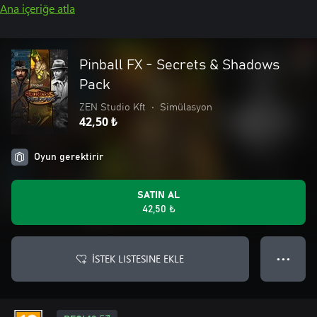
Ana içeriğe atla
Pinball FX - Secrets & Shadows
Pack
ZEN Studio Kft
•
Simülasyon
42,50 ₺
Oyun gerektirir
SATIN AL
42,50 ₺
İSTEK LISTESINE EKLE
● ● ●