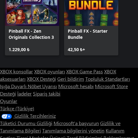
Pinball FX - Zen
Pinball FX - Starter
Originals Collection 3
Bundle
1.229,00 ₺
42,50 ₺+
XBOX konsollar
XBOX oyunları
XBOX Game Pass
XBOX
aksesuarları
XBOX Desteği
Geri bildirim
Topluluk Standartları
Işığa Duyarlı Nöbet Uyarısı
Microsoft hesabı
Microsoft Store
Desteği
İadeler
Sipariş takibi
Oyunlar
Türkçe (Türkiye)
Gizlilik Tercihleriniz
Tüketici Durumu Gizliliği
Microsoft'a başvurun
Gizlilik ve
Tanımlama Bilgileri
Tanımlama bilgilerini yönetin
Kullanım
Şartları
Ticari Markalar
Üçüncü Taraf Bildirimleri
Reklamlarımız