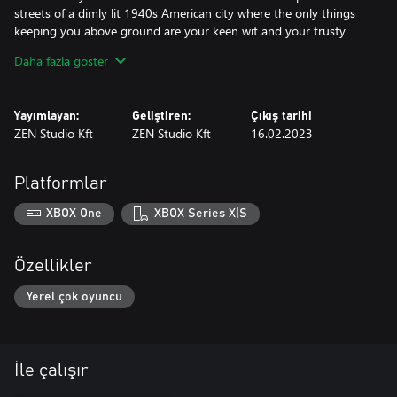
streets of a dimly lit 1940s American city where the only things
keeping you above ground are your keen wit and your trusty
aim.
Daha fazla göster
Sky Pirates: Treasures of the Clouds: Hoist the Jolly Roger n' fire
the cannons! C'mon, salty dogs! 'Tis the season to make a
Yayımlayan:
Geliştiren:
Çıkış tarihi
fortune sailin' the Seven Skies! Grab the wheel and fly yer very
ZEN Studio Kft
ZEN Studio Kft
16.02.2023
own airship, the Manragoth!
Platformlar
XBOX One
XBOX Series X|S
Özellikler
Yerel çok oyuncu
İle çalışır