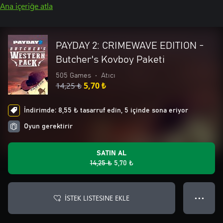
Ana içeriğe atla
PAYDAY 2: CRIMEWAVE EDITION -
Butcher's Kovboy Paketi
505 Games
•
Atıcı
14,25 ₺
5,70 ₺
İndirimde: 8,55 ₺ tasarruf edin, 5 içinde sona eriyor
Oyun gerektirir
SATIN AL
14,25 ₺
5,70 ₺
İSTEK LISTESINE EKLE
● ● ●