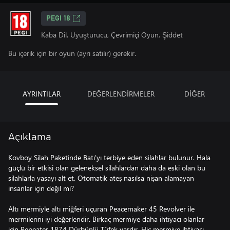
PEGI 18
Kaba Dil, Uyuşturucu, Çevrimiçi Oyun, Şiddet
Bu içerik için bir oyun (ayrı satılır) gerekir.
AYRINTILAR
DEĞERLENDİRMELER
DİĞER
Açıklama
Kovboy Silah Paketinde Batı'yı terbiye eden silahlar bulunur. Hala
güçlü bir etkisi olan geleneksel silahlardan daha da eski olan bu
silahlarla yasayı alt et. Otomatik ateş nasılsa nişan alamayan
insanlar için değil mi?
Altı mermiyle altı miğferi uçuran Peacemaker 45 Revolver ile
mermilerini iyi değerlendir. Birkaç mermiye daha ihtiyacı olanlar
için Repeater 1874 Dürbünlü Tüfek vardır. Hiç mermiye ihtiyacı