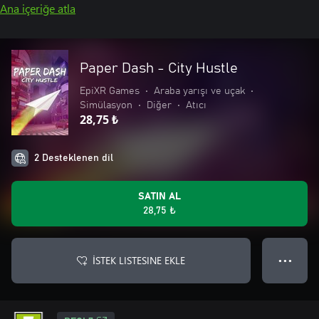
Ana içeriğe atla
Paper Dash - City Hustle
EpiXR Games
•
Araba yarışı ve uçak
•
Simülasyon
•
Diğer
•
Atıcı
28,75 ₺
2 Desteklenen dil
SATIN AL
28,75 ₺
İSTEK LISTESINE EKLE
● ● ●