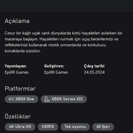
Açıklama
Cesur bir kağıt uçak canlı dünyalarda kötü hayaletleri avlarken bir
maceraya başlayın. Hayaletleri vurmak için uçuş becerilerinizi ve
reflekslerinizi kullanarak mistik ormanlarda ve korkutucu
konaklarda süzülün.
Yayımlayan:
Geliştiren:
Çıkış tarihi
EpiXR Games
EpiXR Games
24.05.2024
Platformlar
XBOX One
XBOX Series X|S
Özellikler
4K Ultra HD
HDR10
Tek oyuncu
60 fps+