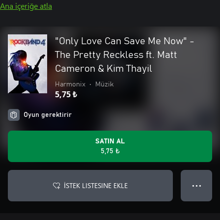
Ana içeriğe atla
"Only Love Can Save Me Now" -
The Pretty Reckless ft. Matt
Cameron & Kim Thayil
Harmonix
•
Müzik
5,75 ₺
Oyun gerektirir
SATIN AL
5,75 ₺
İSTEK LISTESINE EKLE
● ● ●