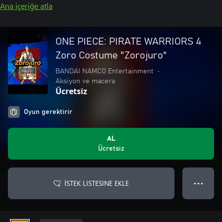
Ana içeriğe atla
ONE PIECE: PIRATE WARRIORS 4
Zoro Costume "Zorojuro"
BANDAI NAMCO Entertainment
•
Aksiyon ve macera
Ücretsiz
Oyun gerektirir
AL
Ücretsiz
İSTEK LISTESINE EKLE
● ● ●