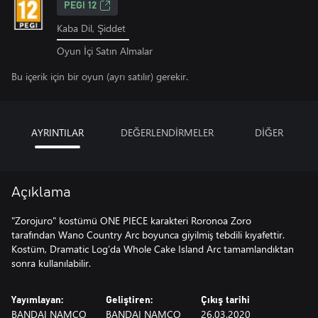
PEGI 12
Kaba Dil, Şiddet
Oyun İçi Satın Almalar
Bu içerik için bir oyun (ayrı satılır) gerekir.
AYRINTILAR
DEĞERLENDİRMELER
DİĞER
Açıklama
"Zorojuro" kostümü ONE PIECE karakteri Roronoa Zoro
tarafından Wano Country Arc boyunca giyilmiş tebdili kıyafettir.
Kostüm, Dramatic Log’da Whole Cake Island Arc tamamlandıktan
sonra kullanılabilir.
Yayımlayan:
Geliştiren:
Çıkış tarihi
BANDAI NAMCO
BANDAI NAMCO
26.03.2020