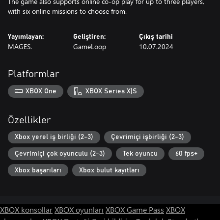
The game also supports online co-op play for up to three players,
with six online missions to choose from.
Yayımlayan:
Geliştiren:
Çıkış tarihi
MAGES.
GameLoop
10.07.2024
Platformlar
XBOX One
XBOX Series X|S
Özellikler
Xbox yerel iş birliği (2-3)
Çevrimiçi işbirliği (2-3)
Çevrimiçi çok oyunculu (2-3)
Tek oyuncu
60 fps+
Xbox başarıları
Xbox bulut kayıtları
XBOX konsollar
XBOX oyunları
XBOX Game Pass
XBOX