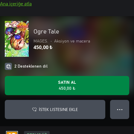
Ana içeriğe atla
Ogre Tale
MAGES.
•
Aksiyon ve macera
450,00 ₺
2 Desteklenen dil
SATIN AL
450,00 ₺
İSTEK LISTESINE EKLE
● ● ●