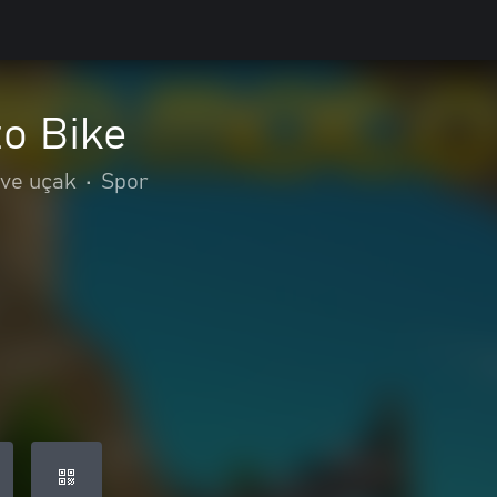
to Bike
 ve uçak
•
Spor