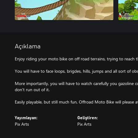
Açıklama
Enjoy riding your moto bike on off road terrains, trying to reach th
You will have to face loops, brigdes, hills, jumps and all sort of obs
More importantly, you will have to watch carefully you gazoline
don't run out of it.
Easily playable, but still much fun, Offroad Moto Bike will please at
Yayımlayan:
Geliştiren:
Pix Arts
Pix Arts