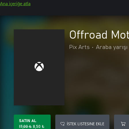
Ana içeriğe atla
Offroad Mo
Pix Arts
•
Araba yarışı
SATIN AL
İSTEK LISTESINE EKLE
17,00 ₺
8,50 ₺