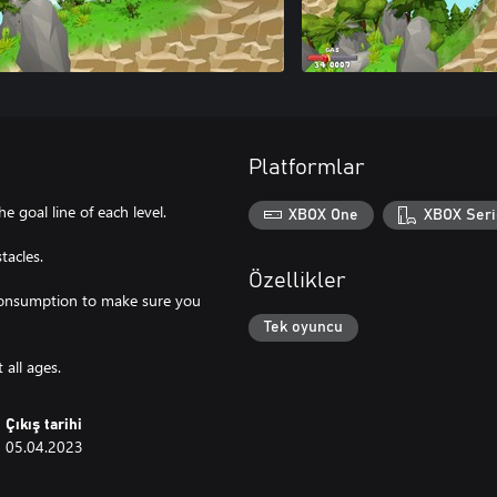
Platformlar
e goal line of each level.
XBOX One
XBOX Seri
tacles.
Özellikler
 consumption to make sure you
Tek oyuncu
 all ages.
Çıkış tarihi
05.04.2023