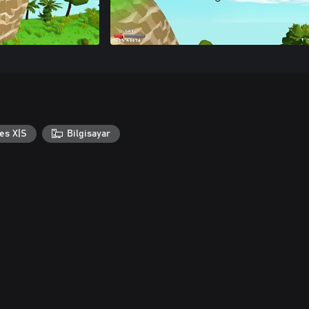
es X|S
Bilgisayar