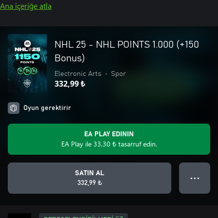
Ana içeriğe atla
NHL 25 - NHL POINTS 1.000 (+150
Bonus)
Electronic Arts
•
Spor
332,99 ₺
Oyun gerektirir
EA PLAY EDININ
EA Play ile 33,30 ₺ tasarruf edin.
SATIN AL
● ● ●
332,99 ₺