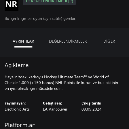
DERECELENDIRILMEDI
Bu içerik için bir oyun (ayrı satılır) gerekir.
AYRINTILAR
DEĞERLENDİRMELER
DİĞER
Açıklama
Hayalinizdeki kadroyu Hockey Ultimate Team™ ve World of
Chel’de 1.000 (+150 bonus) NHL Points ile kurun ve buz pistinin
en iyisi olmak için mücadele edin.
Yayımlayan:
Geliştiren:
Çıkış tarihi
Electronic Arts
EA Vancouver
09.09.2024
Platformlar