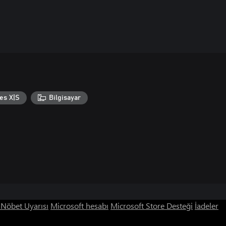
es X|S
Bilgisayar
ı Nöbet Uyarısı
Microsoft hesabı
Microsoft Store Desteği
İadeler