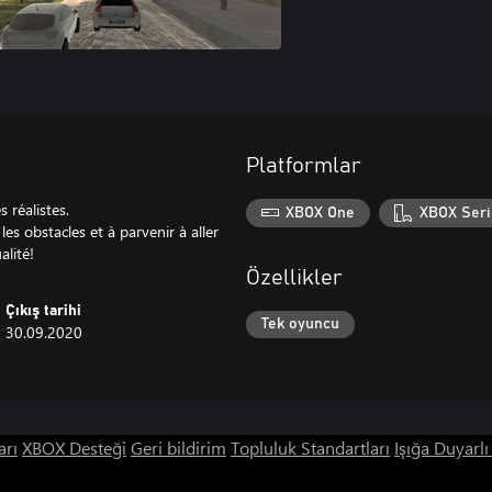
Platformlar
 réalistes.
XBOX One
XBOX Seri
es obstacles et à parvenir à aller
alité!
Özellikler
Çıkış tarihi
Tek oyuncu
30.09.2020
arı
XBOX Desteği
Geri bildirim
Topluluk Standartları
Işığa Duyarl