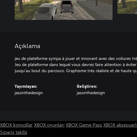
Açıklama
jeu de plateforme sympa à jouer et innovant avec des voitures très
Jeu de plateforme dans lequel vous devrez faire attention à éviter l
jusqu'au bout du parcours. Graphisme très réaliste et de haute qu
Yayımlayan:
Geliştiren:
jasonthedesign
jasonthedesign
XBOX konsollar
XBOX oyunları
XBOX Game Pass
XBOX aksesuarl
Sipariş takibi