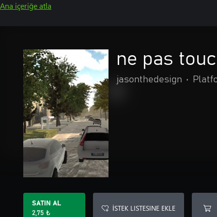
Ana içeriğe atla
ne pas tou
jasonthedesign
•
Platf
SATIN AL
İSTEK LISTESINE EKLE
2,75 ₺