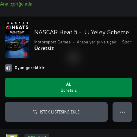
Ana içeriğe atla
NASCAR Heat 5 - JJ Yeley Scheme
Motorsport Games
•
Araba yarışı ve uçak
•
Spor
Ücretsiz
Oyun gerektirir
AL
Ücretsiz
İSTEK LISTESINE EKLE
● ● ●