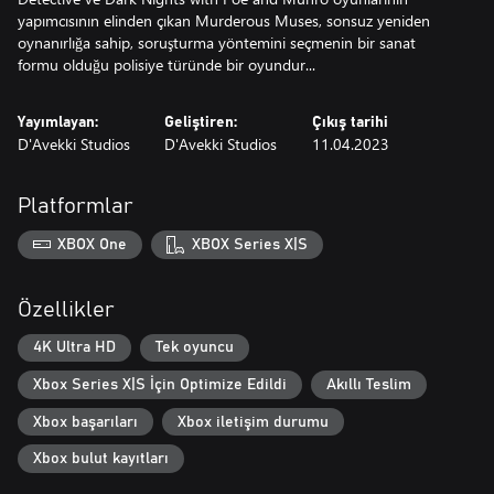
yapımcısının elinden çıkan Murderous Muses, sonsuz yeniden
oynanırlığa sahip, soruşturma yöntemini seçmenin bir sanat
formu olduğu polisiye türünde bir oyundur...
Yayımlayan:
Geliştiren:
Çıkış tarihi
D'Avekki Studios
D'Avekki Studios
11.04.2023
Platformlar
XBOX One
XBOX Series X|S
Özellikler
4K Ultra HD
Tek oyuncu
Xbox Series X|S İçin Optimize Edildi
Akıllı Teslim
Xbox başarıları
Xbox iletişim durumu
Xbox bulut kayıtları