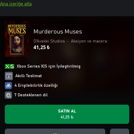
Ana içeriğe atla
Murderous Muses
D'Avekki Studios
•
Aksiyon ve macera
41,25 ₺
Xbox Series X|S için İyileştirilmiş
Akıllı Teslimat
4 Erişilebilirlik özelliği
7 Desteklenen dil
SATIN AL
41,25 ₺