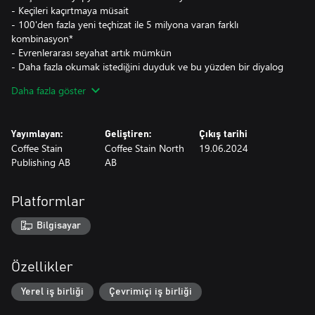
- Keçileri kaçırtmaya müsait
- 100'den fazla yeni teçhizat ile 5 milyona varan farklı
kombinasyon*
- Evrenlerarası seyahat artık mümkün
- Daha fazla okumak istediğini duyduk ve bu yüzden bir diyalog
sistemi ekledik. Artık insanlarla konuşabileceksin, daha doğrusu
Daha fazla göster
onlar seninle konuşacak. Keçisin ya hani
- Bu DLC'yi satın almazsan Çoklu Evren kurtarılamayacak. Çoklu
Evren'i makus kaderine terk etmeyeceksin, değil mi?
Yayımlayan:
Geliştiren:
Çıkış tarihi
Coffee Stain
Coffee Stain North
19.06.2024
Publishing AB
AB
Platformlar
Bilgisayar
Özellikler
Yerel iş birliği
Çevrimiçi iş birliği