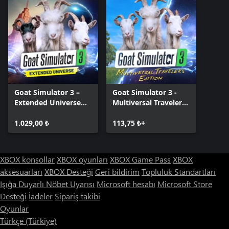
Goat Simulator 3 –
Goat Simulator 3 -
Extended Universe
Multiversal Traveler's
Edition: Windows
Edition
Edition
1.029,00 ₺
113,75 ₺+
XBOX konsollar
XBOX oyunları
XBOX Game Pass
XBOX
aksesuarları
XBOX Desteği
Geri bildirim
Topluluk Standartları
Işığa Duyarlı Nöbet Uyarısı
Microsoft hesabı
Microsoft Store
Desteği
İadeler
Sipariş takibi
Oyunlar
Türkçe (Türkiye)