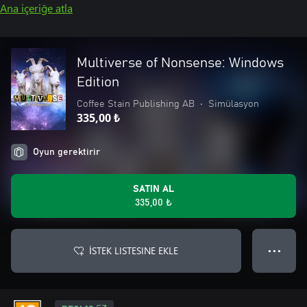
Ana içeriğe atla
Multiverse of Nonsense: Windows
Edition
Coffee Stain Publishing AB
•
Simülasyon
335,00 ₺
Oyun gerektirir
SATIN AL
335,00 ₺
İSTEK LISTESINE EKLE
● ● ●