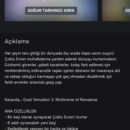
DOĞUM TARIHINIZI GIRIN
DO
Açıklama
Her şeyin ters gittiği bir dünyada (bu arada hepsi senin suçun)
Çoklu Evren muhafızlarına yardım ederek dünyayı kurtarmalısın.
Görkemli görevler, şaibeli karakterler, kolay fark edilmesi için
renklendirilmiş istikrarsızlık taşları içeren destansı bir maceraya atıl
ve sebep olduğun karmaşayı çok geç olmadan düzeltmek için
farklı evrenler arasında geçiş yap.
Karşında... Goat Simulator 3: Multiverse of Nonsense
ANA ÖZELLİKLER:
- Bir keçi olarak oynayarak Çoklu Evren'i kurtar
- 8 adet oynanabilir yeni keçi
- Keşfedilecek yepyeni bir harita ve hikâye