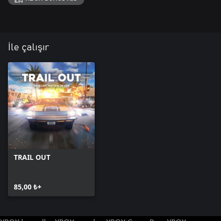
İle çalışır
TRAIL OUT
85,00 ₺+