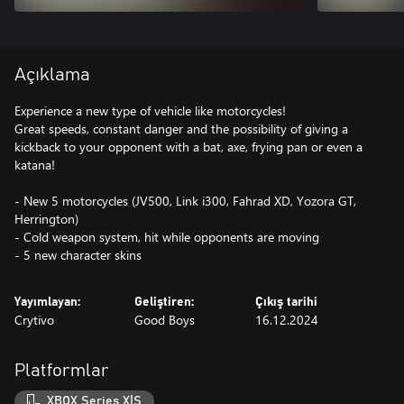
Açıklama
Experience a new type of vehicle like motorcycles!
Great speeds, constant danger and the possibility of giving a
kickback to your opponent with a bat, axe, frying pan or even a
katana!
- New 5 motorcycles (JV500, Link i300, Fahrad XD, Yozora GT,
Herrington)
- Cold weapon system, hit while opponents are moving
- 5 new character skins
Yayımlayan:
Geliştiren:
Çıkış tarihi
Crytivo
Good Boys
16.12.2024
Platformlar
XBOX Series X|S