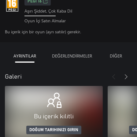
PEGI 16
Aşırı Şiddet, Çok Kaba Dil
Oyun İçi Satın Almalar
Bu içerik için bir oyun (ayrı satılır) gerekir.
AYRINTILAR
DEĞERLENDİRMELER
DİĞER
Galeri
Bu içerik kilitli
DOĞUM TARIHINIZI GIRIN
DO