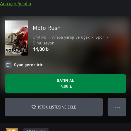
Ana içeriğe atla
Moto Rush
Crytivo
•
Araba yarışı ve uçak
•
Spor
•
Simülasyon
14,00 ₺
Oyun gerektirir
SATIN AL
14,00 ₺
İSTEK LISTESINE EKLE
● ● ●