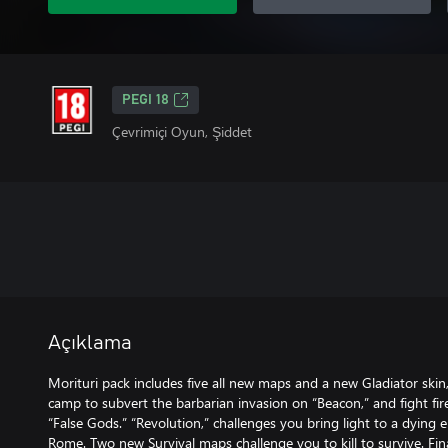
PEGI 18
Çevrimiçi Oyun, Şiddet
Açıklama
Morituri pack includes five all new maps and a new Gladiator skin
camp to subvert the barbarian invasion on “Beacon,” and fight fire
“False Gods.” “Revolution,” challenges you bring light to a dying 
Rome. Two new Survival maps challenge you to kill to survive. Fi