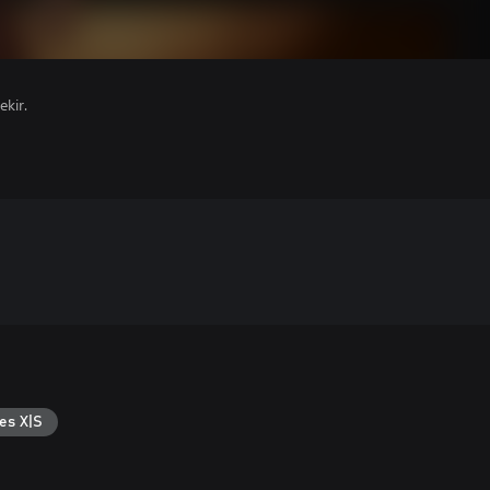
ekir.
es X|S