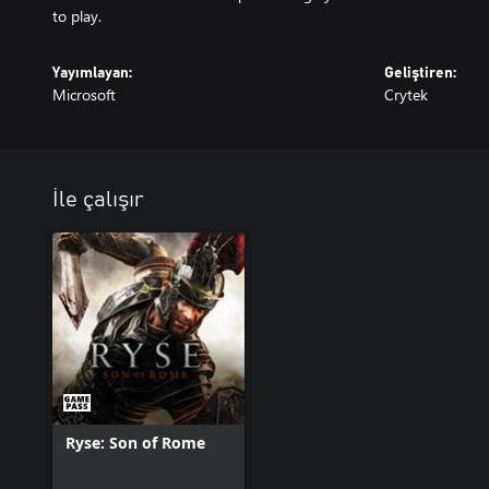
to play.
Yayımlayan:
Geliştiren:
Microsoft
Crytek
İle çalışır
Ryse: Son of Rome