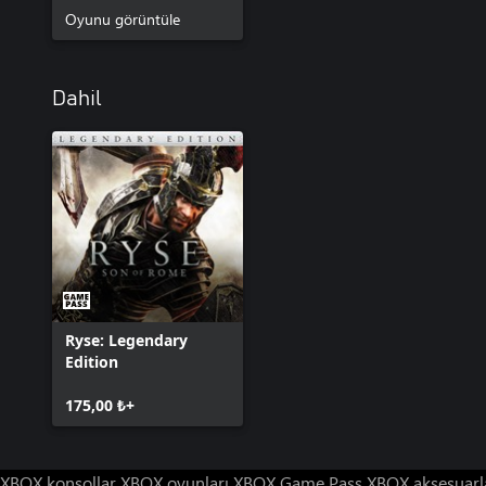
Oyunu görüntüle
Dahil
Ryse: Legendary
Edition
175,00 ₺+
XBOX konsollar
XBOX oyunları
XBOX Game Pass
XBOX aksesuarl