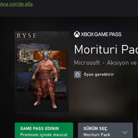
Ana içeriğe atla
Morituri Pa
Microsoft
•
Aksiyon ve
Oyun gerektirir
GAME PASS EDININ
SÜRÜM SEÇ
Premium içinde mevcut
Morituri Pack