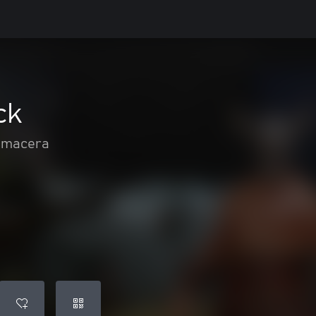
ck
 macera