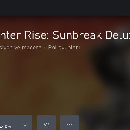
ter Rise: Sunbreak Delux
siyon ve macera
•
Rol oyunları
● ● ●
e Kiti