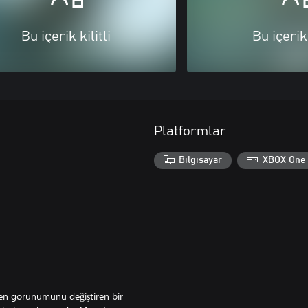
Bu içerik kilitli
Bu içerik 
Platformlar
Bilgisayar
XBOX One
meden görünümünü değiştiren bir