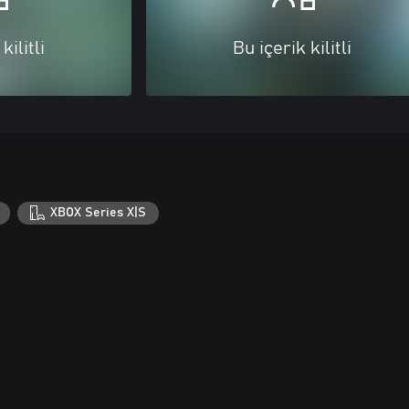
kilitli
Bu içerik kilitli
XBOX Series X|S