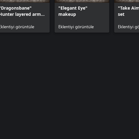
"Dragonsbane"
"Elegant Eye"
"Take Aim
Hunter layered armor
makeup
set
set
Eklentiyi görüntüle
Eklentiyi görüntüle
Eklentiyi g