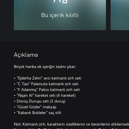
Bu içerik kilitli
Açıklama
Birçok harika ek içeriğin tadını çıkar:
• "Ejderha Zehri" avcı katmanlı zırh seti
• "C Tazı" Palamute katmanlı zırh seti
• "F Adanmış" Palico katmanlı zırh seti
• "Nişan Al" hareket seti (4 hareket)
• Dövüş Duruşu seti (3 duruş)
• "Güzel Gözler" makyajı
• "Kabarık Bukleler" saç stili
Not: Katmanlı zırh, karakterin özelliklerini ve becerilerini etkile