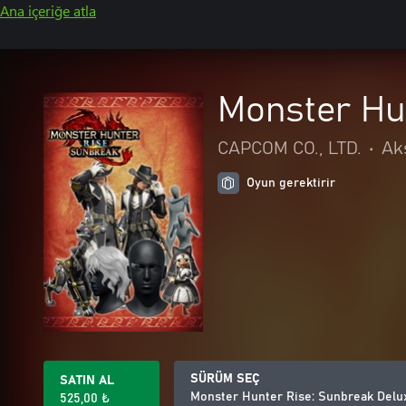
Ana içeriğe atla
Monster Hun
CAPCOM CO., LTD.
•
Ak
Oyun gerektirir
SÜRÜM SEÇ
SATIN AL
Monster Hunter Rise: Sunbreak Delux
525,00 ₺