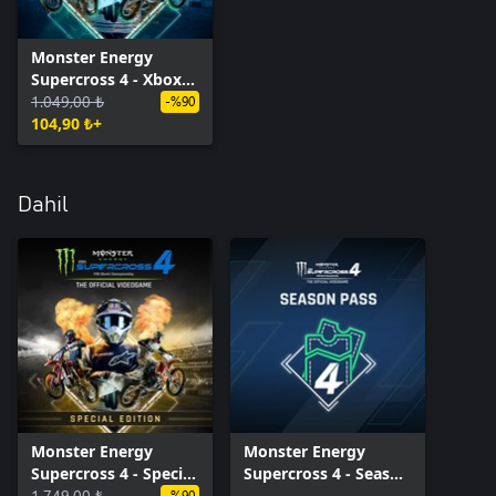
Monster Energy
Supercross 4 - Xbox
Series X|S
1.049,00 ₺
-%90
104,90 ₺+
Dahil
Monster Energy
Monster Energy
Supercross 4 - Special
Supercross 4 - Season
Edition - Xbox Series
1.749,00 ₺
Pass - Xbox Series
-%90