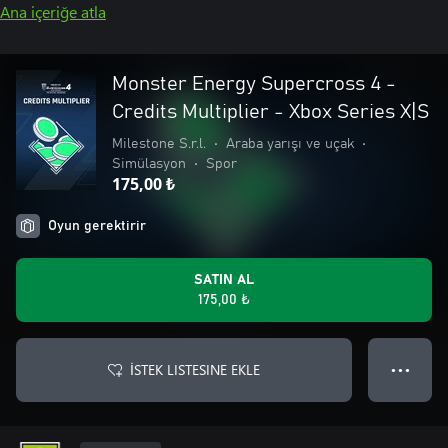
Ana içeriğe atla
Monster Energy Supercross 4 -
Credits Multiplier - Xbox Series X|S
Milestone S.r.l.
•
Araba yarışı ve uçak
•
Simülasyon
•
Spor
175,00 ₺
Oyun gerektirir
SATIN AL
175,00 ₺
İSTEK LISTESINE EKLE
● ● ●