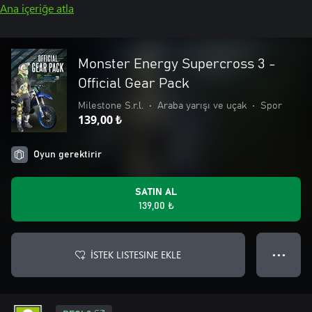
Ana içeriğe atla
Monster Energy Supercross 3 -
Official Gear Pack
Milestone S.r.l.
•
Araba yarışı ve uçak
•
Spor
139,00 ₺
Oyun gerektirir
SATIN AL
139,00 ₺
İSTEK LISTESINE EKLE
● ● ●