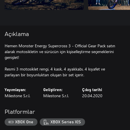
Açıklama
Hemen Monster Energy Supercross 3 - Official Gear Pack satın
alarak motosikletin ve sürücün için kişiselleştirme seçeneklerini
genişlet!
Resmi 3 motosiklet rengi, 4 kask, 4 ayakkabı, 4 kıyafet ve
parlayan bir boyunluktan oluşan bir set içerir.
Yayımlayan:
Geliştiren:
Çıkış tarihi
Milestone S.r.l.
Milestone S.r.l.
20.04.2020
Platformlar
XBOX One
XBOX Series X|S