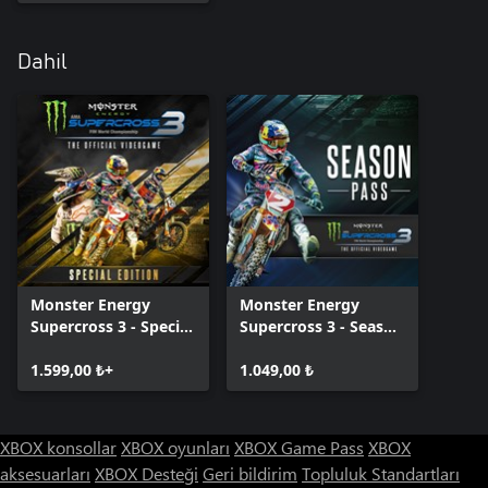
Dahil
Monster Energy
Monster Energy
Supercross 3 - Special
Supercross 3 - Season
Edition
Pass
1.599,00 ₺+
1.049,00 ₺
XBOX konsollar
XBOX oyunları
XBOX Game Pass
XBOX
aksesuarları
XBOX Desteği
Geri bildirim
Topluluk Standartları